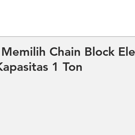
ME
ABOUT US
PRODUCT
NE
 Memilih Chain Block El
apasitas 1 Ton