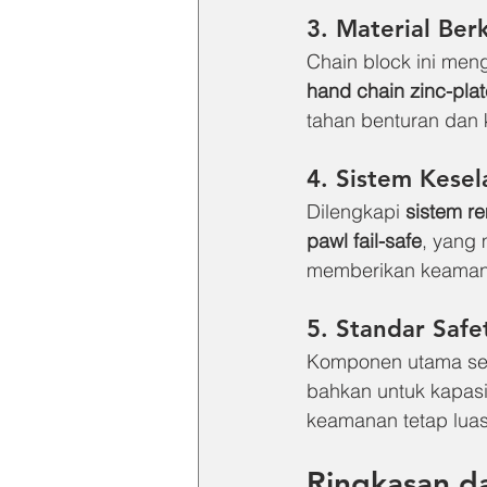
3. Material Ber
Chain block ini me
hand chain zinc-pla
tahan benturan dan 
4. Sistem Kese
Dilengkapi 
sistem r
pawl fail-safe
, yang 
memberikan keamanan
5. Standar Safe
Komponen utama sepe
bahkan untuk kapas
keamanan tetap luas 
Ringkasan d