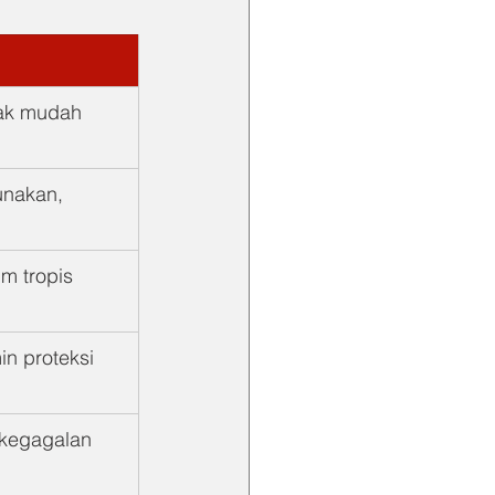
dak mudah 
nakan, 
im tropis 
n proteksi 
 kegagalan 