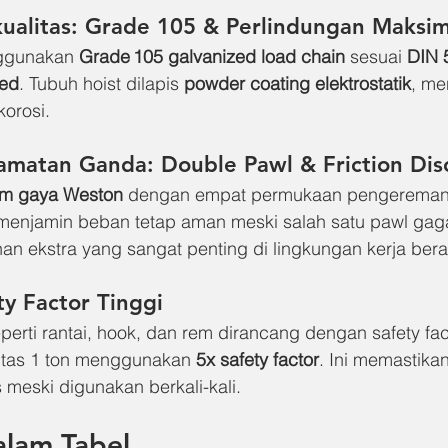
kualitas: Grade 105 & Perlindungan Maksim
nggunakan 
Grade 105 galvanized load chain
 sesuai 
DIN 
ted
. Tubuh hoist dilapis 
powder coating elektrostatik
, me
korosi.
lamatan Ganda: Double Pawl & Friction Dis
em gaya Weston
 dengan empat permukaan pengereman
menjamin beban tetap aman meski salah satu pawl gagal
 ekstra yang sangat penting di lingkungan kerja bera
ty Factor Tinggi
rti rantai, hook, dan rem dirancang dengan safety fac
itas 1 ton menggunakan 
5x safety factor
. Ini memastika
meski digunakan berkali-kali. 
alam Tabel