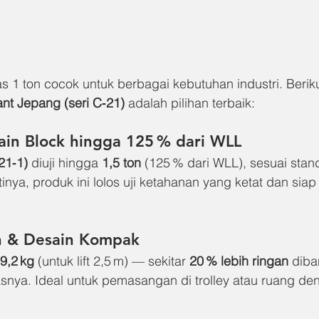
s 1 ton cocok untuk berbagai kebutuhan industri. Beriku
nt Jepang (seri C‑21)
 adalah pilihan terbaik:
ain Block hingga 
125 % dari WLL
21‑1)
 diuji hingga 
1,5 ton
 (125 % dari WLL), sesuai sta
tinya, produk ini lolos uji ketahanan yang ketat dan sia
n & Desain Kompak
9,2 kg
 (untuk lift 2,5 m) — sekitar 
20 % lebih ringan
 diba
snya. Ideal untuk pemasangan di trolley atau ruang d