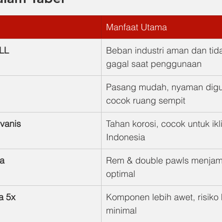
Manfaat Utama
LL
Beban industri aman dan ti
gagal saat penggunaan
Pasang mudah, nyaman digu
cocok ruang sempit
vanis
Tahan korosi, cocok untuk ikl
Indonesia
da
Rem & double pawls menjami
optimal
a 5x
Komponen lebih awet, risiko
minimal