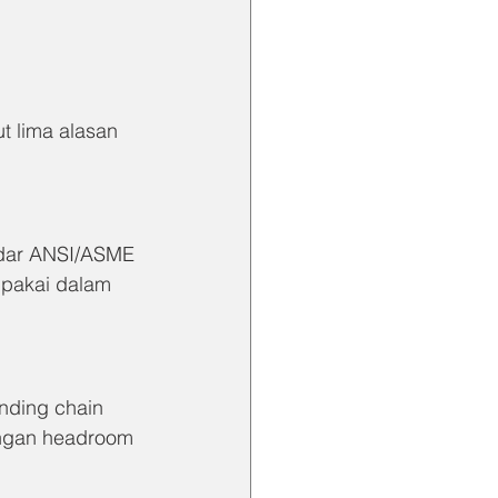
t lima alasan 
ndar ANSI/ASME 
p pakai dalam 
nding chain 
engan headroom 