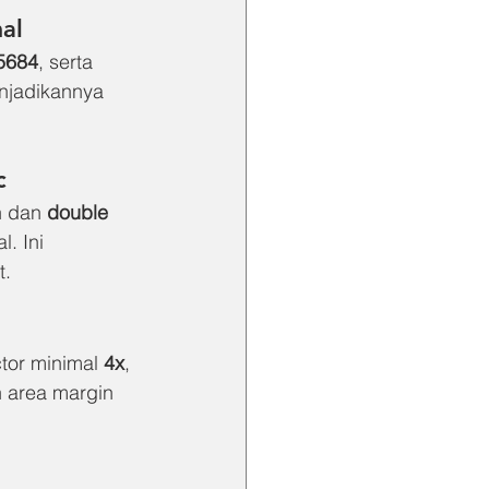
al
5684
, serta 
njadikannya 
c
 dan 
double 
. Ini 
t.
tor minimal 
4x
, 
n area margin 