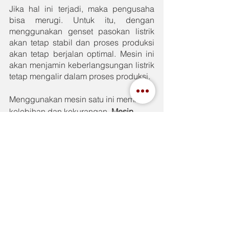
Jika hal ini terjadi, maka pengusaha 
bisa merugi. Untuk itu, dengan 
menggunakan genset pasokan listrik 
akan tetap stabil dan proses produksi 
akan tetap berjalan optimal. Mesin ini 
akan menjamin keberlangsungan listrik 
tetap mengalir dalam proses produksi. 
Menggunakan mesin satu ini memiliki 
kelebihan dan kekurangan. 
Mesin 
genset 
memiliki banyak jenis sesuai 
kebutuhan untuk keperluan sehari-hari 
yang membutuhkan daya aliran listrik 
dan sebagainya. 
See All
Recent Posts