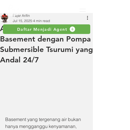
Fajar Arifin
Jul 15, 2025
4 min read
Atasi Genangan di
Daftar Menjadi Agent
Basement dengan Pompa
Submersible Tsurumi yang
Andal 24/7
Basement yang tergenang air bukan 
hanya mengganggu kenyamanan, 