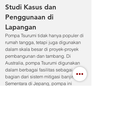
Studi Kasus dan 
Penggunaan di 
Lapangan
Pompa Tsurumi tidak hanya populer di 
rumah tangga, tetapi juga digunakan 
dalam skala besar di proyek-proyek 
pembangunan dan tambang. Di 
Australia, pompa Tsurumi digunakan 
dalam berbagai fasilitas sebagai 
bagian dari sistem mitigasi banjir. 
Sementara di Jepang, pompa ini 
menjadi standar dalam proyek 
infrastruktur karena keandalannya.
Hal ini membuktikan bahwa pompa 
Tsurumi bukan hanya cocok untuk 
keperluan rumah tangga, tetapi juga 
mampu bekerja dalam kondisi dan 