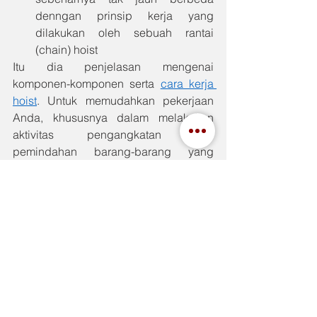
denngan prinsip kerja yang 
dilakukan oleh sebuah rantai 
(chain) hoist
Itu dia penjelasan mengenai 
komponen-komponen serta 
cara kerja 
hoist
. Untuk memudahkan pekerjaan 
Anda, khususnya dalam melakukan 
aktivitas pengangkatan dan 
pemindahan barang-barang yang 
bermuatan berat, menggunakan hoist 
bisa menjadi pilihan yang paling tepat.
Anda bisa mendapatkan hoist terbaik 
dengan berbagai ukuran, yang berasal 
dari berbagai 
brand
 ternama, hanya 
dari distributor 
industrial tool
 terbaik 
dan terlengkap 
Indahjaya.com
. untuk 
melakukan pemesanan maupun untuk 