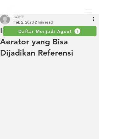
Admin
Feb 2, 2023
2 min read
Inilah Beberapa Batu
Daftar Menjadi Agent
Aerator yang Bisa
Dijadikan Referensi