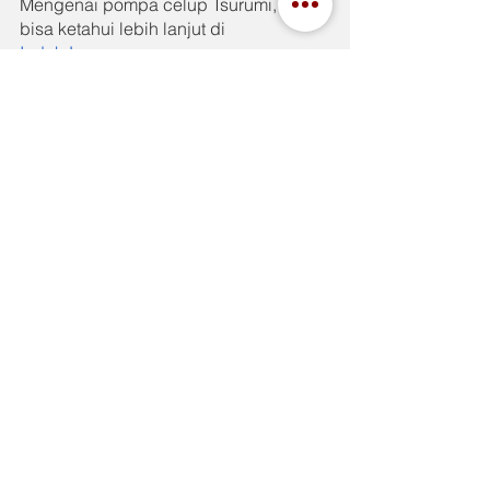
Mengenai pompa celup Tsurumi, Anda 
bisa ketahui lebih lanjut di 
IndahJaya.com
See All
Recent Posts