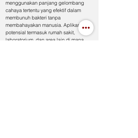
menggunakan panjang gelombang 
cahaya tertentu yang efektif dalam 
membunuh bakteri tanpa 
membahayakan manusia. Aplikasi 
potensial termasuk rumah sakit, 
laboratorium, dan area lain di mana 
kebersihan dan sterilisasi sangat 
penting.
Inovasi terbaru dalam teknologi LED 
terus mendorong batasan efisiensi, 
desain, dan aplikasi pencahayaan. 
Dari chip LED dengan efisiensi super 
tinggi hingga pencahayaan LED pintar 
dan integrasi dengan IoT, teknologi 
LED menawarkan solusi pencahayaan 
yang lebih efisien, fleksibel, dan 
responsif. Peningkatan kualitas cahaya 
dan fitur-fitur baru seperti spektrum 