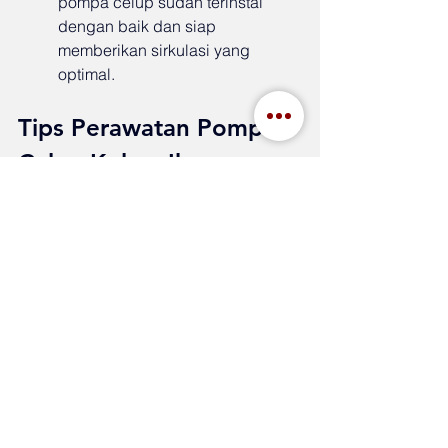
pompa celup sudah terinstal 
dengan baik dan siap 
memberikan sirkulasi yang 
optimal.
Tips Perawatan Pompa 
Celup Kolam Ikan
Agar pompa celup Anda tetap 
berfungsi dengan maksimal, lakukan 
perawatan rutin dengan langkah-
langkah berikut:
Bersihkan pompa secara berkala: 
Cek dan bersihkan saringan, 
impeller, dan bagian intake dari 
kotoran atau sisa bahan lainnya.
Periksa sambungan listrik: 
Pastikan kabel dan stop kontak 
dalam keadaan baik dan 