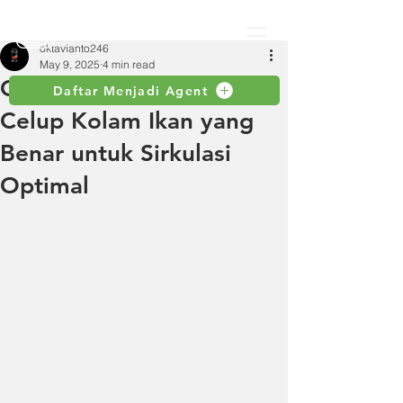
oktavianto246
May 9, 2025
4 min read
Cara Instalasi Pompa
Daftar Menjadi Agent
Celup Kolam Ikan yang
Benar untuk Sirkulasi
Optimal