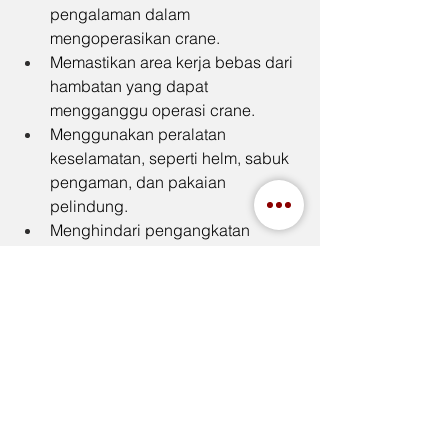
pengalaman dalam 
mengoperasikan crane.
Memastikan area kerja bebas dari 
hambatan yang dapat 
mengganggu operasi crane.
Menggunakan peralatan 
keselamatan, seperti helm, sabuk 
pengaman, dan pakaian 
pelindung.
Menghindari pengangkatan 
beban melebihi kapasitas 
maksimal crane.
Kesimpulan
Crane adalah mesin pengangkat 
raksasa yang bekerja berdasarkan 
prinsip fisika dan teknologi modern. 
Dengan berbagai jenis crane yang 
tersedia, mulai dari tower crane hingga 