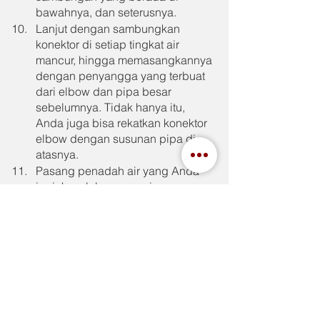
bawahnya, dan seterusnya.
Lanjut dengan sambungkan 
konektor di setiap tingkat air 
mancur, hingga memasangkannya 
dengan penyangga yang terbuat 
dari elbow dan pipa besar 
sebelumnya. Tidak hanya itu, 
Anda juga bisa rekatkan konektor 
elbow dengan susunan pipa di 
atasnya.
Pasang penadah air yang Anda 
inginkan, lalu pasang juga 
dinamo yang terhubung dengan 
aliran air.
Jadi itulah cara membuat air mancur 
dari paralon, semoga jadi manfaat 
bagi Anda semua. Jika Anda memang 
ingin membuat air mancur, maka 
pastikan Anda juga mengandalkan 
pompa celup, seperti yang terbaik dan 