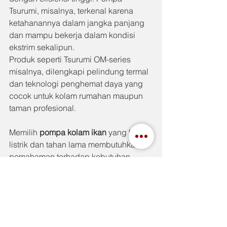
Tsurumi, misalnya, terkenal karena 
ketahanannya dalam jangka panjang 
dan mampu bekerja dalam kondisi 
ekstrim sekalipun.
Produk seperti Tsurumi OM-series 
misalnya, dilengkapi pelindung termal 
dan teknologi penghemat daya yang 
cocok untuk kolam rumahan maupun 
taman profesional.
Memilih 
pompa kolam ikan
 yang hemat 
listrik dan tahan lama membutuhkan 
pemahaman terhadap kebutuhan 
kolam, spesifikasi teknis pompa, serta 
kualitas bahan yang digunakan. 
Pastikan Anda tidak hanya terpaku 
pada harga, tapi juga 
mempertimbangkan efisiensi energi, 