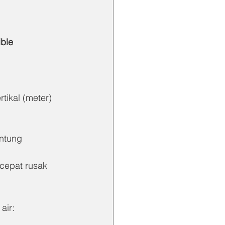
ble
ikal (meter)
ntung 
cepat rusak 
air: