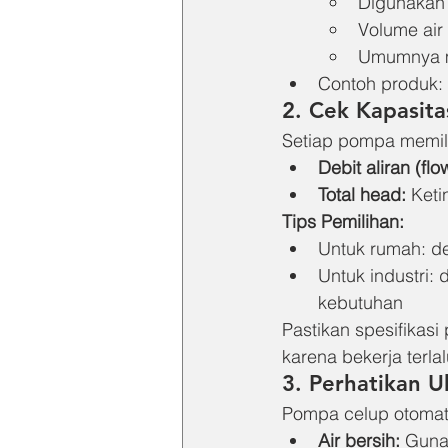
Digunakan 
Volume air
Umumnya 
Contoh produk: 
2. 
Cek Kapasita
Setiap pompa memil
Debit aliran (flo
Total head:
 Ket
Tips Pemilihan:
Untuk rumah: d
Untuk industri:
kebutuhan
Pastikan spesifikasi
karena bekerja terlal
3. 
Perhatikan Uk
Pompa celup otomati
Air bersih:
 Guna