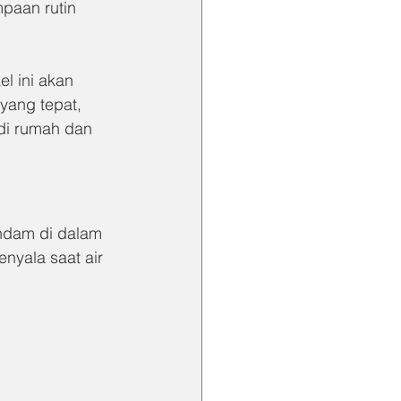
aan rutin 
l ini akan 
ang tepat, 
 di rumah dan 
ndam di dalam 
nyala saat air 