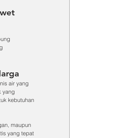
Awet
pung
ng
Harga
is air yang 
k yang 
tuk kebutuhan 
ngan, maupun 
tis yang tepat 