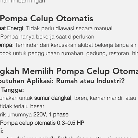
nan limbah ringan
 Pompa Celup Otomatis
at Energi:
 Tidak perlu diawasi secara manual
 Pompa hanya bekerja saat diperlukan
ompa:
 Terhindar dari kerusakan akibat bekerja tanpa air 
ocok untuk penggunaan rumahan, gedung, restoran, hin
gkah Memilih Pompa Celup Otoma
utuhan Aplikasi: Rumah atau Industri?
 Tangga:
unakan untuk 
sumur dangkal
, toren, kamar mandi, atau
tidak terlalu besar
trik umumnya 
220V, 1 phase
Pompa celup otomatis 0.3–0.5 HP
i: