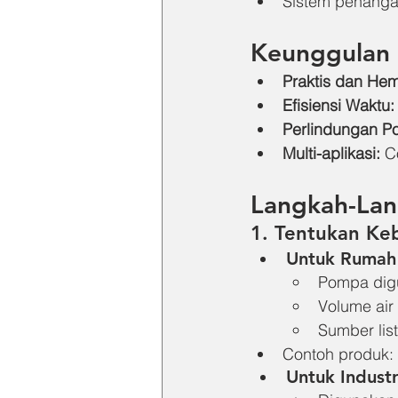
Sistem penanga
Keunggulan
Praktis dan Hem
Efisiensi Waktu:
Perlindungan P
Multi-aplikasi:
 C
Langkah-Lan
1. 
Tentukan Keb
Untuk Rumah
Pompa dig
Volume air 
Sumber lis
Contoh produk: 
Untuk Industr