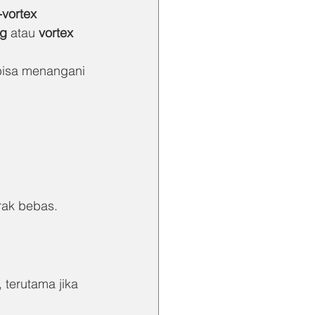
vortex
ng
 atau 
vortex 
bisa menangani 
erak bebas.
terutama jika 