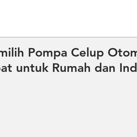
ME
ABOUT US
PRODUCT
NE
milih Pompa Celup Otom
at untuk Rumah dan Ind