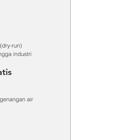
(dry-run)
gga industri
tis
 genangan air