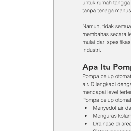
untuk rumah tangga
tanpa tenaga manus
Namun, tidak semua 
membahas secara le
mulai dari spesifika
industri.
Apa Itu Pom
Pompa celup otomati
air. Dilengkapi deng
mencapai level terte
Pompa celup otomati
Menyedot air da
Menguras kolam
Drainase di are