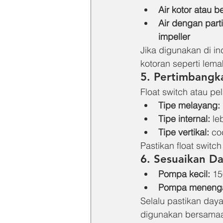
Air kotor atau b
Air dengan parti
impeller
Jika digunakan di i
kotoran seperti lema
5. 
Pertimbangka
Float switch atau p
Tipe melayang:
Tipe internal:
 l
Tipe vertikal:
 co
Pastikan float switc
6. 
Sesuaikan Day
Pompa kecil:
 1
Pompa menenga
Selalu pastikan day
digunakan bersamaa