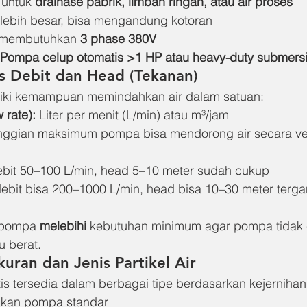
untuk 
drainase pabrik, limbah ringan, atau air proses
 lebih besar, bisa mengandung kotoran
membutuhkan 
3 phase 380V
Pompa celup otomatis >1 HP atau heavy-duty submersi
s Debit dan Head (Tekanan)
iki kemampuan memindahkan air dalam satuan:
w rate):
 Liter per menit (L/min) atau m³/jam
inggian maksimum pompa bisa mendorong air secara vert
ebit 50–100 L/min, head 5–10 meter sudah cukup
 debit bisa 200–1000 L/min, head bisa 10–30 meter terga
 pompa 
melebihi
 kebutuhan minimum agar pompa tidak 
u berat.
uran dan Jenis Partikel Air
s tersedia dalam berbagai tipe berdasarkan kejernihan 
kan pompa standar