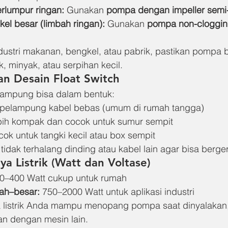
erlumpur ringan:
 Gunakan 
pompa dengan impeller semi-
kel besar (limbah ringan):
 Gunakan 
pompa non-cloggi
ndustri makanan, bengkel, atau pabrik, pastikan pompa 
k, minyak, atau serpihan kecil.
n Desain Float Switch
elampung bisa dalam bentuk:
 pelampung kabel bebas (umum di rumah tangga)
ebih kompak dan cocok untuk sumur sempit
cok untuk tangki kecil atau box sempit
h tidak terhalang dinding atau kabel lain agar bisa berg
a Listrik (Watt dan Voltase)
50–400 Watt cukup untuk rumah
h–besar:
 750–2000 Watt untuk aplikasi industri
a listrik Anda mampu menopang pompa saat dinyalakan, 
n dengan mesin lain.