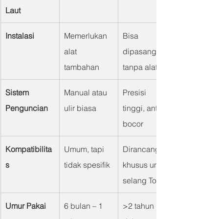
Laut
Instalasi
Memerlukan 
Bisa 
alat 
dipasang 
tambahan
tanpa alat
Sistem 
Manual atau 
Presisi 
Penguncian
ulir biasa
tinggi, anti 
bocor
Kompatibilita
Umum, tapi 
Dirancang 
s
tidak spesifik
khusus untuk 
selang Toyox
Umur Pakai
6 bulan – 1 
>2 tahun 