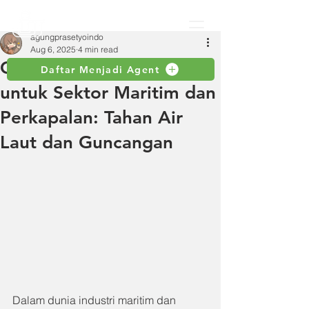
agungprasetyoindo
Aug 6, 2025
4 min read
Coupling Selang Toyox
Daftar Menjadi Agent
untuk Sektor Maritim dan
Perkapalan: Tahan Air
Laut dan Guncangan
Dalam dunia industri maritim dan 