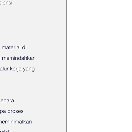
iensi 
material di 
ah memindahkan 
alur kerja yang 
secara 
apa proses 
meminimalkan 