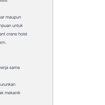
sisi.
sar maupun 
mpuan untuk 
nt crane hoist 
ern.
kerja sama 
nurunkan 
rak mekanik 