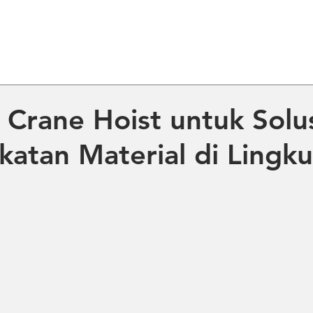
ME
ABOUT US
PRODUCT
NE
 Crane Hoist untuk Solu
atan Material di Lingk