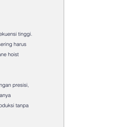
kuensi tinggi. 
ering harus 
ne hoist 
gan presisi, 
hanya 
oduksi tanpa 