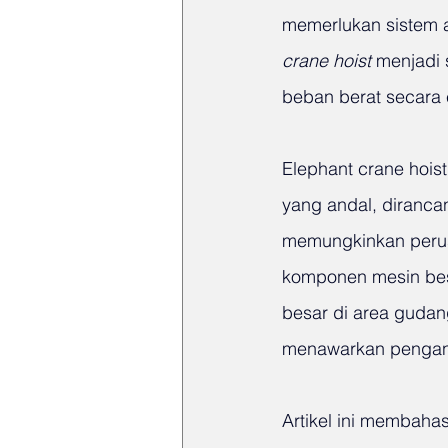
memerlukan sistem an
crane hoist
 menjadi
beban berat secara ef
Elephant crane hoist
yang andal, dirancan
memungkinkan perus
komponen mesin besa
besar di area gudan
menawarkan pengang
Artikel ini membaha