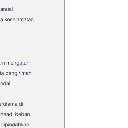
anual 
da keselamatan 
am mengatur 
ta pengiriman 
ndal.
erutama di 
rhead, beban 
 dipindahkan 