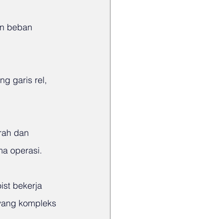
n beban 
 garis rel, 
rah dan 
a operasi.
st bekerja 
 yang kompleks 