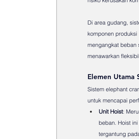
risiko kerusakan ko
Di area gudang, si
komponen produksi 
mengangkat beban se
menawarkan fleksibi
Elemen Utama S
Sistem elephant cra
untuk mencapai perf
Unit Hoist
: Mer
beban. Hoist ini
tergantung pada 