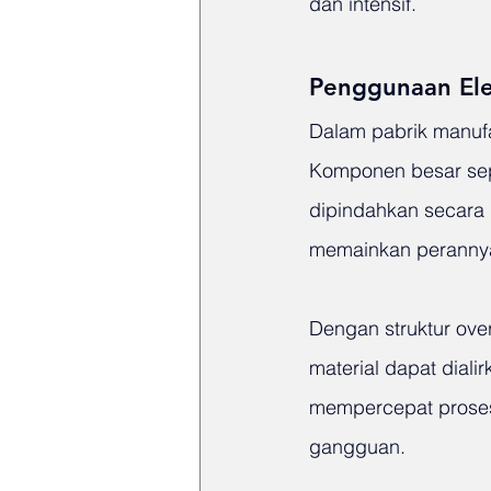
dan intensif.
Penggunaan Ele
Dalam pabrik manufak
Komponen besar sepe
dipindahkan secara b
memainkan perannya
Dengan struktur over
material dapat diali
mempercepat proses
gangguan.