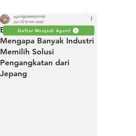
agungprasetyoindo
Jun 22
8 min read
Elephant Hoist Crane:
Daftar Menjadi Agent
Mengapa Banyak Industri
Memilih Solusi
Pengangkatan dari
Jepang