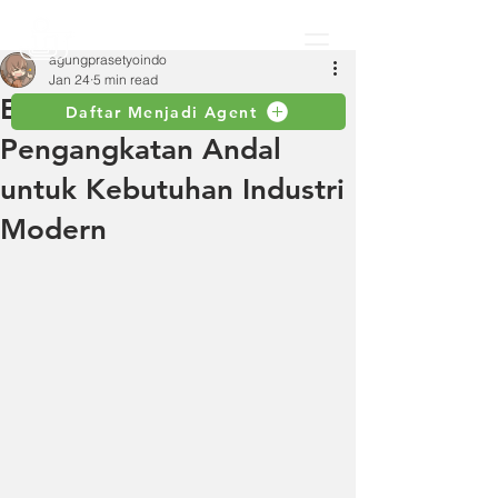
agungprasetyoindo
Jan 24
5 min read
Elephant Hoist: Solusi
Daftar Menjadi Agent
Pengangkatan Andal
untuk Kebutuhan Industri
Modern