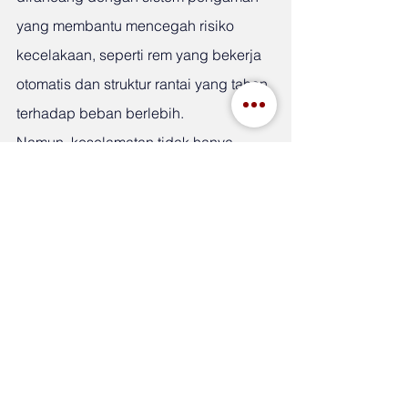
yang membantu mencegah risiko 
kecelakaan, seperti rem yang bekerja 
otomatis dan struktur rantai yang tahan 
terhadap beban berlebih.
Namun, keselamatan tidak hanya 
bergantung pada alat.
Cara penggunaan, perawatan rutin, 
dan pemilihan tipe hoist yang sesuai 
juga sangat menentukan. Oleh karena 
itu, banyak perusahaan memilih 
bekerja sama dengan distributor yang 
memahami aplikasi produk secara 
menyeluruh, seperti Indah Jaya Group, 