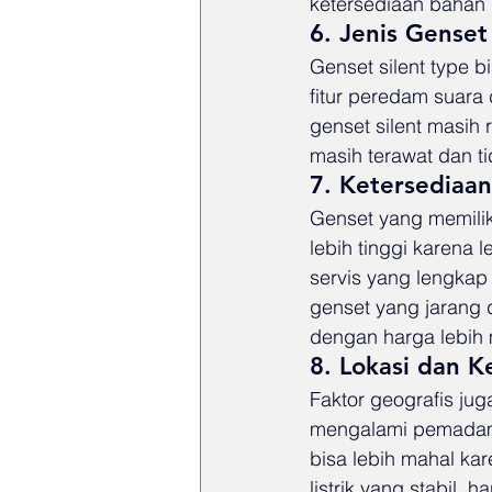
ketersediaan bahan b
6. Jenis Genset
Genset silent type 
fitur peredam suara
genset silent masih 
masih terawat dan 
7. Ketersediaa
Genset yang memili
lebih tinggi karena 
servis yang lengkap d
genset yang jarang 
dengan harga lebih m
8. Lokasi dan K
Faktor geografis ju
mengalami pemadaman 
bisa lebih mahal ka
listrik yang stabil, 