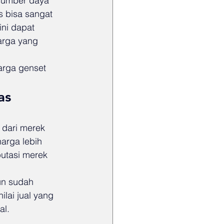
sumber daya 
s bisa sangat 
ni dapat 
arga yang 
arga genset 
as
 dari merek 
arga lebih 
putasi merek 
un sudah 
lai jual yang 
al.