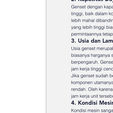
Genset dengan kapas
tinggi, baik dalam 
lebih mahal dibandi
yang lebih tinggi bi
permintaannya tetap 
3. Usia dan La
Usia genset merupak
biasanya harganya s
berpengaruh. Genset
jam kerja tinggi ce
Jika genset sudah b
komponen utamanya 
rendah. Oleh karena
jam kerja unit terseb
4. Kondisi Mes
Kondisi mesin sang