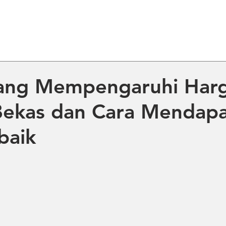
ME
ABOUT US
PRODUCT
NE
yang Mempengaruhi Har
Bekas dan Cara Mendap
baik