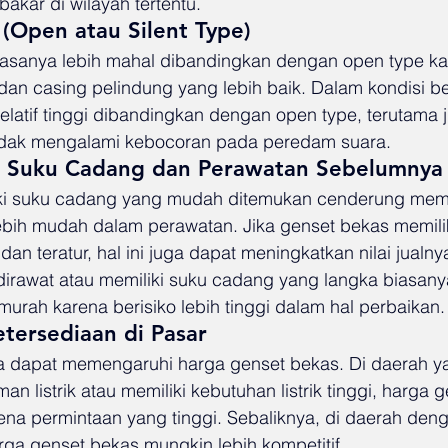
akar di wilayah tertentu.
 (Open atau Silent Type)
biasanya lebih mahal dibandingkan dengan open type ka
 dan casing pelindung yang lebih baik. Dalam kondisi b
relatif tinggi dibandingkan dengan open type, terutama j
tidak mengalami kebocoran pada peredam suara.
n Suku Cadang dan Perawatan Sebelumnya
ki suku cadang yang mudah ditemukan cenderung memil
lebih mudah dalam perawatan. Jika genset bekas memilik
an teratur, hal ini juga dapat meningkatkan nilai jualny
dirawat atau memiliki suku cadang yang langka biasanya
urah karena berisiko lebih tinggi dalam hal perbaikan.
etersediaan di Pasar
ga dapat memengaruhi harga genset bekas. Di daerah ya
listrik atau memiliki kebutuhan listrik tinggi, harga 
rena permintaan yang tinggi. Sebaliknya, di daerah den
harga genset bekas mungkin lebih kompetitif.