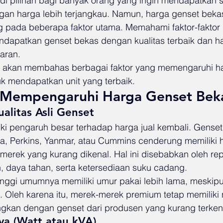
di pilihan bagi banyak orang yang ingin mendapatkan 
ngan harga lebih terjangkau. Namun, harga genset beka
g pada beberapa faktor utama. Memahami faktor-faktor i
apatkan genset bekas dengan kualitas terbaik dan h
aran.
kita akan membahas berbagai faktor yang memengaruhi h
uk mendapatkan unit yang terbaik.
 Mempengaruhi Harga Genset Bek
alitas Asli Genset
ki pengaruh besar terhadap harga jual kembali. Genset
ka, Perkins, Yanmar, atau Cummins cenderung memiliki h
 merek yang kurang dikenal. Hal ini disebabkan oleh re
, daya tahan, serta ketersediaan suku cadang.
tinggi umumnya memiliki umur pakai lebih lama, meskip
 Oleh karena itu, merek-merek premium tetap memiliki ni
dingkan dengan genset dari produsen yang kurang terken
ya (Watt atau kVA)