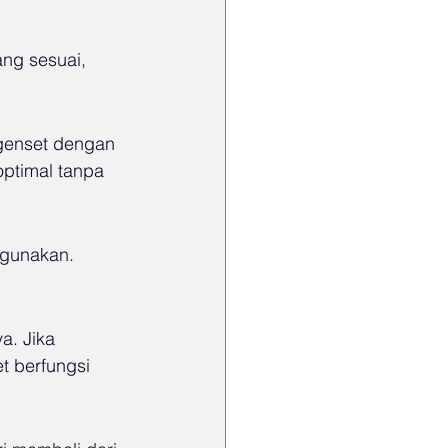
ng sesuai, 
 genset dengan 
optimal tanpa 
igunakan. 
a. Jika 
 berfungsi 