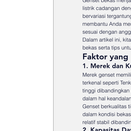
Genset bekas menja
listrik cadangan de
bervariasi tergantun
membantu Anda mend
sesuai dengan angg
Dalam artikel ini, 
bekas serta tips unt
Faktor yang
1. Merek dan Ku
Merek genset memili
terkenal seperti Ten
tinggi dibandingkan
dalam hal keandalan
Genset berkualitas 
dalam kondisi bekas.
relatif stabil diban
2. Kapasitas Da