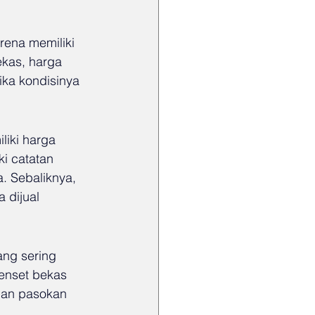
rena memiliki 
ekas, harga 
ika kondisinya 
iki harga 
i catatan 
a. Sebaliknya, 
 dijual 
ng sering 
genset bekas 
gan pasokan 