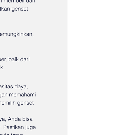
i membeli dari 
tkan genset 
memungkinkan, 
r, baik dari 
k.
sitas daya, 
engan memahami 
emilih genset 
a, Anda bisa 
 Pastikan juga 