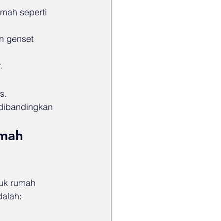
mah seperti 
n genset 
.
s.
dibandingkan 
umah 
tuk rumah 
dalah: