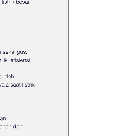
strik besar. 
i sekaligus.
iki efisiensi 
sudah 
a saat listrik 
an.
anan dan 