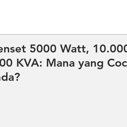
ME
ABOUT US
PRODUCT
NE
nset 5000 Watt, 10.00
100 KVA: Mana yang Co
nda?