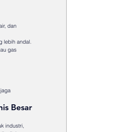
ir, dan 
 lebih andal.
tau gas 
jaga 
nis Besar
 industri, 