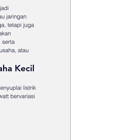
jadi 
u jaringan 
, tetapi juga 
akan 
 serta 
usaha, atau 
ha Kecil
yuplai listrik 
tt bervariasi 