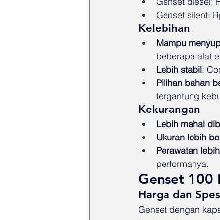
Genset diesel: 
Genset silent: 
Kelebihan
Mampu menyupla
beberapa alat el
Lebih stabil
: Co
Pilihan bahan b
tergantung keb
Kekurangan
Lebih mahal di
Ukuran lebih be
Perawatan lebih 
performanya.
Genset 100 K
Harga dan Spesi
Genset dengan kapasi