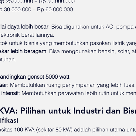
Rp 25.000.000 – Rp 50.000.000
Rp 30.000.000 – Rp 60.000.000
i daya lebih besar
: Bisa digunakan untuk AC, pompa a
ektronik berat lainnya.
cok untuk bisnis yang membutuhkan pasokan listrik yang
akar lebih beragam
: Bisa menggunakan bensin, solar, a
utuhan.
bandingkan genset 5000 watt
sar
: Membutuhkan ruang penyimpanan yang lebih luas.
intensif
: Membutuhkan perawatan lebih rutin untuk men
VA: Pilihan untuk Industri dan Bis
fikasi
tas 100 KVA (sekitar 80 kW) adalah pilihan utama untuk