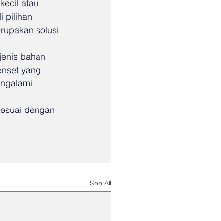
ecil atau 
 pilihan 
rupakan solusi 
jenis bahan 
enset yang 
engalami 
sesuai dengan 
See All