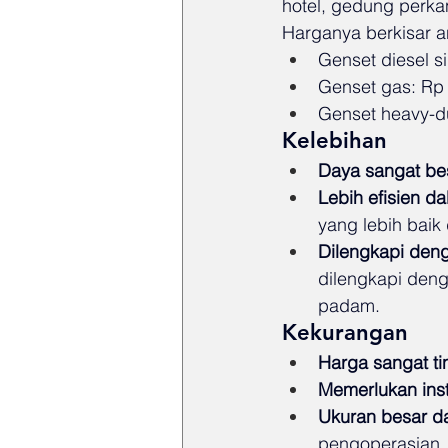
hotel, gedung perkan
Harganya berkisar a
Genset diesel s
Genset gas: Rp
Genset heavy-du
Kelebihan
Daya sangat be
Lebih efisien 
yang lebih baik
Dilengkapi deng
dilengkapi denga
padam.
Kekurangan
Harga sangat ti
Memerlukan inst
Ukuran besar d
pengoperasian.