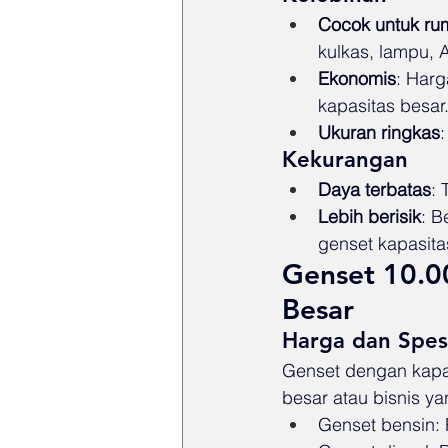
Cocok untuk ru
kulkas, lampu, A
Ekonomis
: Harg
kapasitas besar
Ukuran ringkas
Kekurangan
Daya terbatas
: 
Lebih berisik
: B
genset kapasita
Genset 10.00
Besar
Harga dan Spesi
Genset dengan kapas
besar atau bisnis y
Genset bensin: