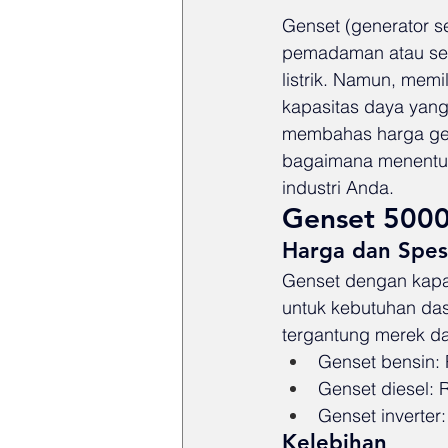
Genset (generator set
pemadaman atau sebag
listrik. Namun, memi
kapasitas daya yang 
membahas harga gens
bagaimana menentuka
industri Anda.
Genset 5000
Harga dan Spesi
Genset dengan kapas
untuk kebutuhan das
tergantung merek da
Genset bensin: 
Genset diesel: 
Genset inverter
Kelebihan