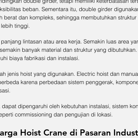
dingkan double girder, tetapi memiliki keterbatasan ter
eksibilitas beban. Sementara itu, double girder digunaka
h berat dan kompleks, sehingga membutuhkan struktur 
lebih tinggi.
 panjang lintasan atau area kerja. Semakin luas area ya
semakin banyak material dan struktur yang dibutuhkan. 
i biaya fabrikasi dan instalasi.
h jenis hoist yang digunakan. Electric hoist dan manual
g berbeda karena perbedaan sistem penggerak, kompone
sasi.
a dapat dipengaruhi oleh kebutuhan instalasi, sistem kont
perti commissioning dan pengujian di lokasi.
ga Hoist Crane di Pasaran Indust