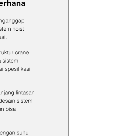
erhana
enganggap 
stem hoist 
si.
ruktur crane 
a sistem 
i spesifikasi 
njang lintasan 
esain sistem 
n bisa 
dengan suhu 