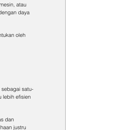
mesin, atau 
 dengan daya 
ntukan oleh 
 sebagai satu-
lebih efisien 
as dan 
haan justru 