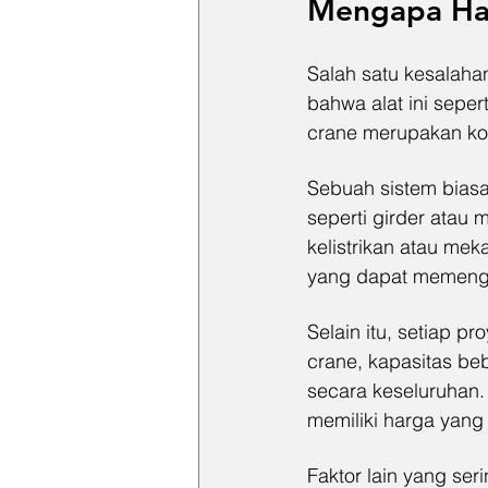
Mengapa Har
Salah satu kesalah
bahwa alat ini seper
crane merupakan kom
Sebuah sistem biasan
seperti girder atau m
kelistrikan atau mek
yang dapat memengar
Selain itu, setiap p
crane, kapasitas be
secara keseluruhan. 
memiliki harga yang 
Faktor lain yang se