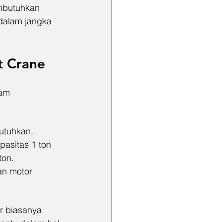
embutuhkan 
dalam jangka 
t Crane
am 
utuhkan, 
asitas 1 ton 
ton. 
an motor 
r biasanya 