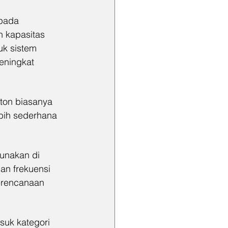
pada 
n kapasitas 
uk sistem 
eningkat 
ton biasanya 
ebih sederhana 
unakan di 
an frekuensi 
erencanaan 
suk kategori 