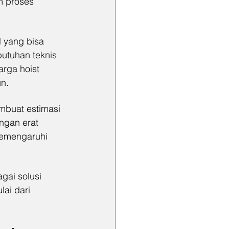
m proses 
 yang bisa 
butuhan teknis 
rga hoist 
un.
mbuat estimasi 
ngan erat 
memengaruhi 
gai solusi 
ai dari 