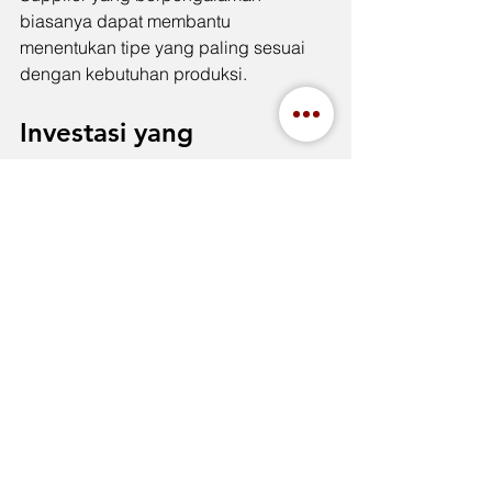
biasanya dapat membantu 
menentukan tipe yang paling sesuai 
dengan kebutuhan produksi.
Investasi yang 
Mendukung Kualitas 
Produksi
Banyak perusahaan awalnya hanya 
mempertimbangkan harga pembelian. 
Namun jika dihitung dalam jangka 
panjang, penggunaan selang 
berkualitas dapat membantu 
mengurangi biaya perawatan, 
meminimalkan risiko downtime, dan 
menjaga konsistensi kualitas produk.