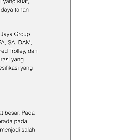
 yang kuat, 
 daya tahan 
h Jaya Group 
 FA, SA, DAM, 
ed Trolley, dan 
urasi yang 
ifikasi yang 
t besar. Pada 
erada pada 
 menjadi salah 