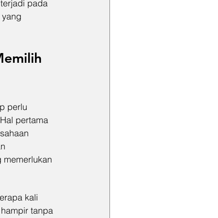
 terjadi pada 
 yang 
emilih 
p perlu 
 Hal pertama 
usahaan 
n 
g memerlukan 
rapa kali 
 hampir tanpa 