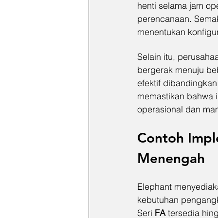
henti selama jam ope
perencanaan. Semaki
menentukan konfigura
Selain itu, perusaha
bergerak menuju bebe
efektif dibandingka
memastikan bahwa i
operasional dan ma
Contoh Impl
Menengah
Elephant menyediaka
kebutuhan pengangka
Seri 
FA
 tersedia hin