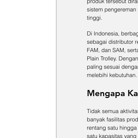
produk tersebut dir
sistem pengereman y
tinggi.
Di Indonesia, berbag
sebagai distributor 
FAM, dan SAM, serta
Plain Trolley. Denga
paling sesuai denga
melebihi kebutuhan.
Mengapa Kap
Tidak semua aktivit
banyak fasilitas pr
rentang satu hingga 
satu kapasitas yang