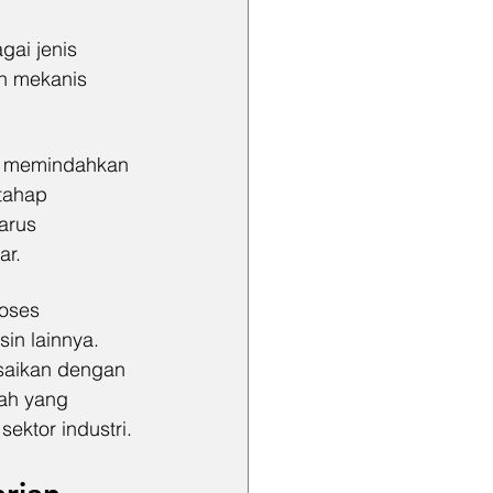
gai jenis 
n mekanis 
uk memindahkan 
tahap 
arus 
ar.
oses 
in lainnya. 
saikan dengan 
lah yang 
ektor industri.