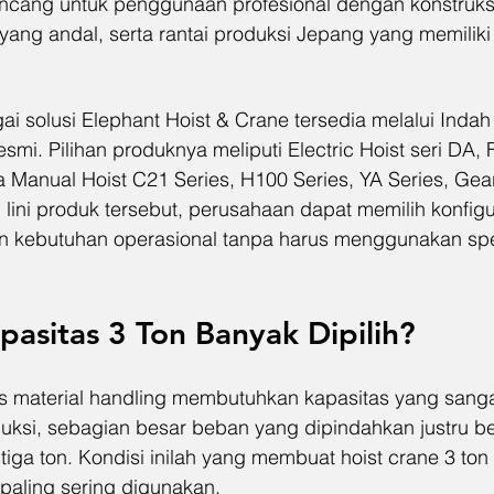
ancang untuk penggunaan profesional dengan konstruksi
ang andal, serta rantai produksi Jepang yang memiliki
ai solusi Elephant Hoist & Crane tersedia melalui Inda
resmi. Pilihan produknya meliputi Electric Hoist seri DA,
 Manual Hoist C21 Series, H100 Series, YA Series, Gear
n lini produk tersebut, perusahaan dapat memilih konfig
n kebutuhan operasional tanpa harus menggunakan spes
asitas 3 Ton Banyak Dipilih?
as material handling membutuhkan kapasitas yang sanga
oduksi, sebagian besar beban yang dipindahkan justru b
tiga ton. Kondisi inilah yang membuat hoist crane 3 ton
 paling sering digunakan.