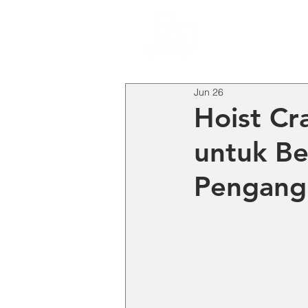
HO
Jun 26
Hoist Cr
untuk B
Pengangk