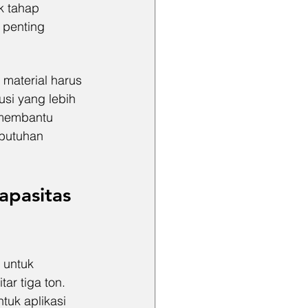
k tahap 
 penting 
 material harus 
usi yang lebih 
 membantu 
butuhan 
pasitas 
 untuk 
r tiga ton. 
tuk aplikasi 