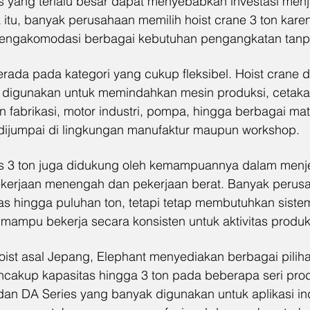
 yang terlalu besar dapat menyebabkan investasi menj
 itu, banyak perusahaan memilih hoist crane 3 ton karen
ngakomodasi berbagai kebutuhan pengangkatan tanpa
erada pada kategori yang cukup fleksibel. Hoist crane 
k digunakan untuk memindahkan mesin produksi, cetaka
 fabrikasi, motor industri, pompa, hingga berbagai mate
dijumpai di lingkungan manufaktur maupun workshop.
as 3 ton juga didukung oleh kemampuannya dalam menj
kerjaan menengah dan pekerjaan berat. Banyak perusa
s hingga puluhan ton, tetapi tetap membutuhkan siste
ampu bekerja secara konsisten untuk aktivitas produksi
ist asal Jepang, Elephant menyediakan berbagai pilihan
ncakup kapasitas hingga 3 ton pada beberapa seri pro
dan DA Series yang banyak digunakan untuk aplikasi ind