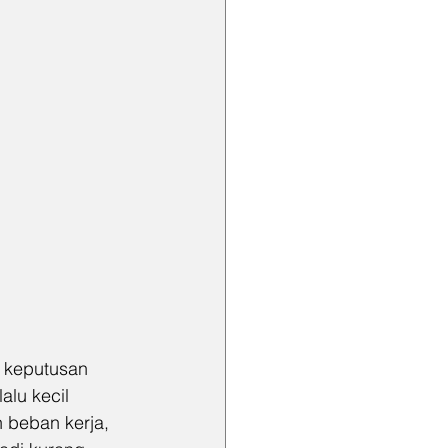
u keputusan 
alu kecil 
 beban kerja, 