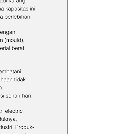
adi kurang 
a kapasitas ini 
 berlebihan.
dengan 
n (mould), 
rial berat 
embatani 
haan tidak 
m 
 sehari-hari.
 electric 
duknya, 
ustri. Produk-