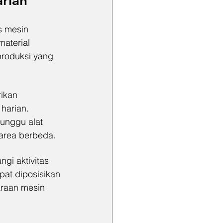
rian
s mesin 
aterial 
produksi yang 
ikan 
arian. 
unggu alat 
 area berbeda.
i aktivitas 
at diposisikan 
araan mesin 