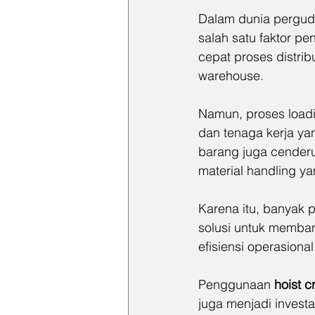
Dalam dunia perguda
salah satu faktor p
cepat proses distrib
warehouse.
Namun, proses loadi
dan tenaga kerja yan
barang juga cenderu
material handling y
Karena itu, banyak 
solusi untuk memba
efisiensi operasiona
Penggunaan 
hoist c
juga menjadi inves