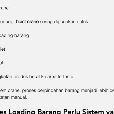
crane
gudang, 
hoist crane
 sering digunakan untuk:
loading barang
let
al
atan produk berat ke area tertentu
em crane, proses perpindahan barang menjadi lebih cep
atan manual.
es Loading Barang Perlu Sistem ya