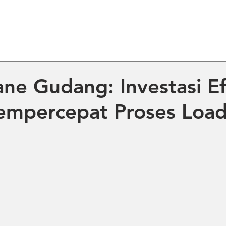
ME
ABOUT US
PRODUCT
NE
ane Gudang: Investasi Ef
empercepat Proses Load