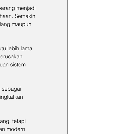
barang menjadi 
ahaan. Semakin 
gudang maupun 
tu lebih lama 
kerusakan 
uan sistem 
g
 sebagai 
ingkatkan 
ng, tetapi 
gan modern 