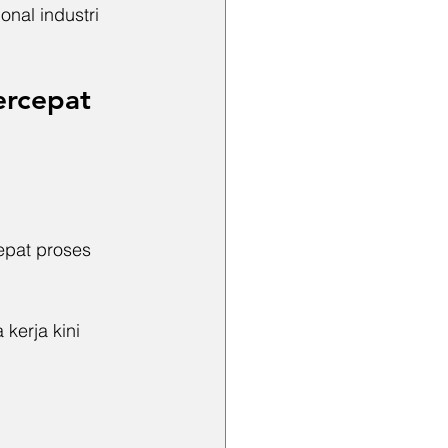
nal industri 
rcepat 
pat proses 
erja kini 