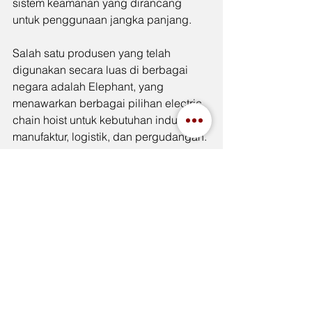
sistem keamanan yang dirancang 
untuk penggunaan jangka panjang.
Salah satu produsen yang telah 
digunakan secara luas di berbagai 
negara adalah Elephant, yang 
menawarkan berbagai pilihan electric 
chain hoist untuk kebutuhan industri 
manufaktur, logistik, dan pergudangan.
Keunggulan produk Jepang umumnya 
meliputi:
Kualitas material yang konsisten
Tingkat keamanan tinggi
Umur pakai panjang
Performa stabil untuk penggunaan 
intensif