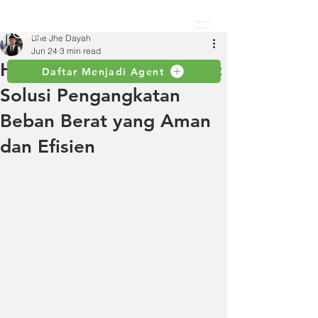
Bhe Jhe Dayah
Jun 24
3 min read
Hoist Crane untuk Pabrik:
Daftar Menjadi Agent
Solusi Pengangkatan
Beban Berat yang Aman
dan Efisien