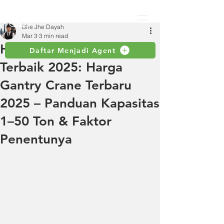
Bhe Jhe Dayah
Mar 3
3 min read
Hoist Manual Elephant
Daftar Menjadi Agent
Terbaik 2025: Harga
Gantry Crane Terbaru
2025 – Panduan Kapasitas
1–50 Ton & Faktor
Penentunya