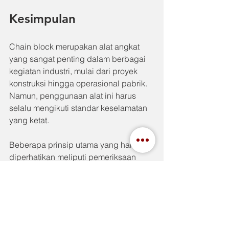
Kesimpulan
Chain block merupakan alat angkat 
yang sangat penting dalam berbagai 
kegiatan industri, mulai dari proyek 
konstruksi hingga operasional pabrik. 
Namun, penggunaan alat ini harus 
selalu mengikuti standar keselamatan 
yang ketat.
Beberapa prinsip utama yang harus 
diperhatikan meliputi pemeriksaan 
kapasitas beban, inspeksi alat 
sebelum digunakan, penggunaan 
operator terlatih, pemakaian APD, serta 
pemeriksaan rutin terhadap kondisi 
alat dan lingkungan kerja.