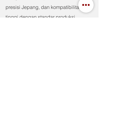
presisi Jepang, dan kompatibilitas 
tinggi dengan standar produksi 
internasional, Toyox telah terbukti 
menjadi solusi yang efisien dan aman 
bagi berbagai lini produksi.
Indah Jaya sebagai distributor resmi 
memastikan tidak hanya ketersediaan 
barang, tetapi juga kenyamanan dan 
kepercayaan penuh dalam setiap 
transaksi bisnis.
FAQ: Pertanyaan Umum 