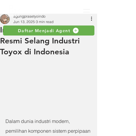
agungprasetyoindo
Jun 13, 2025
3 min read
Indah Jaya, Distributor
Daftar Menjadi Agent
Resmi Selang Industri
Toyox di Indonesia
Dalam dunia industri modern, 
pemilihan komponen sistem perpipaan 