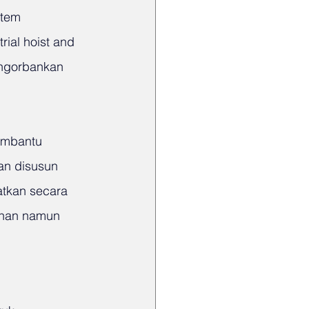
stem 
ial hoist and 
ngorbankan 
embantu 
an disusun 
tkan secara 
lahan namun 