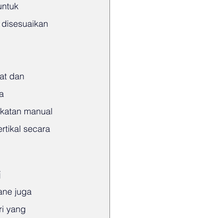
untuk 
 disesuaikan 
t dan 
a 
gkatan manual 
tikal secara 
i
ane juga 
i yang 