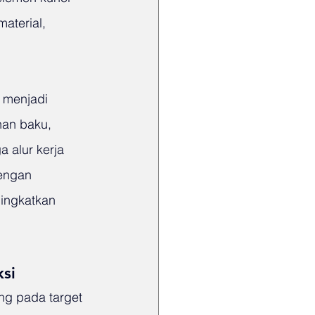
aterial, 
i menjadi 
han baku, 
 alur kerja 
engan 
ingkatkan 
ksi
ng pada target 