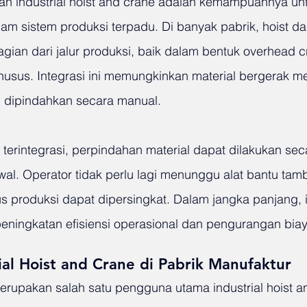
an industrial hoist and crane adalah kemampuannya un
lam sistem produksi terpadu. Di banyak pabrik, hoist da
ian dari jalur produksi, baik dalam bentuk overhead cr
usus. Integrasi ini memungkinkan material bergerak men
u dipindahkan secara manual.
erintegrasi, perpindahan material dapat dilakukan seca
dwal. Operator tidak perlu lagi menunggu alat bantu tam
s produksi dapat dipersingkat. Dalam jangka panjang, in
peningkatan efisiensi operasional dan pengurangan biay
rial Hoist and Crane di Pabrik Manufaktur
erupakan salah satu pengguna utama industrial hoist a