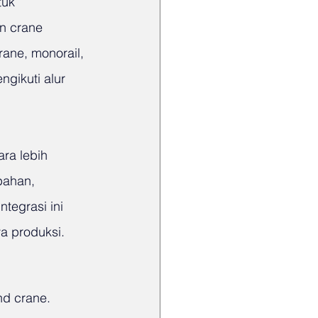
tuk 
n crane 
ane, monorail, 
gikuti alur 
ra lebih 
bahan, 
tegrasi ini 
a produksi.
nd crane. 