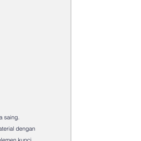
a saing. 
aterial dengan 
elemen kunci 