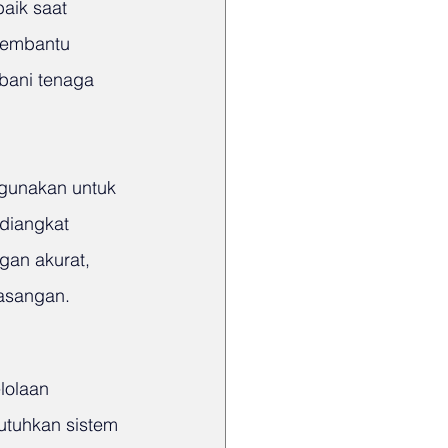
aik saat 
membantu 
bani tenaga 
igunakan untuk 
diangkat 
gan akurat, 
asangan.
lolaan 
utuhkan sistem 