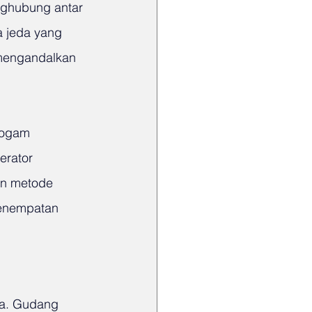
nghubung antar 
a jeda yang 
 mengandalkan 
logam 
erator 
an metode 
penempatan 
ma. Gudang 