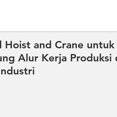
ME
ABOUT US
PRODUCT
NE
al Hoist and Crane untuk
g Alur Kerja Produksi 
Industri