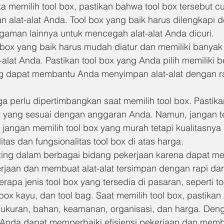
 memilih tool box, pastikan bahwa tool box tersebut 
 alat-alat Anda. Tool box yang baik harus dilengkapi 
gaman lainnya untuk mencegah alat-alat Anda dicuri.
 box yang baik harus mudah diatur dan memiliki banyak
alat Anda. Pastikan tool box yang Anda pilih memiliki b
g dapat membantu Anda menyimpan alat-alat dengan r
a perlu dipertimbangkan saat memilih tool box. Pastik
x yang sesuai dengan anggaran Anda. Namun, jangan ter
jangan memilih tool box yang murah tetapi kualitasnya 
litas dan fungsionalitas tool box di atas harga.
ting dalam berbagai bidang pekerjaan karena dapat m
aan dan membuat alat-alat tersimpan dengan rapi da
apa jenis tool box yang tersedia di pasaran, seperti too
 box kayu, dan tool bag. Saat memilih tool box, pastikan
kuran, bahan, keamanan, organisasi, dan harga. Deng
, Anda dapat memperbaiki efisiensi pekerjaan dan membu