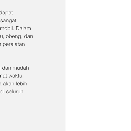
dapat 
 sangat 
 mobil. Dalam 
lu, obeng, dan 
 peralatan 
pi dan mudah 
at waktu. 
a akan lebih 
i seluruh 