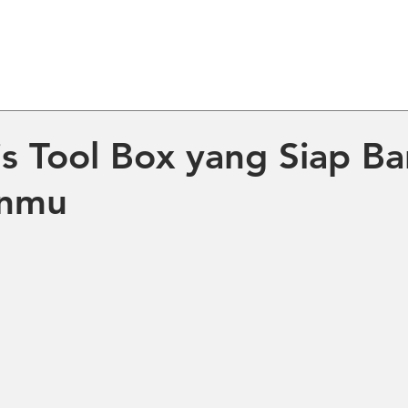
ME
ABOUT US
PRODUCT
NE
nis Tool Box yang Siap B
anmu