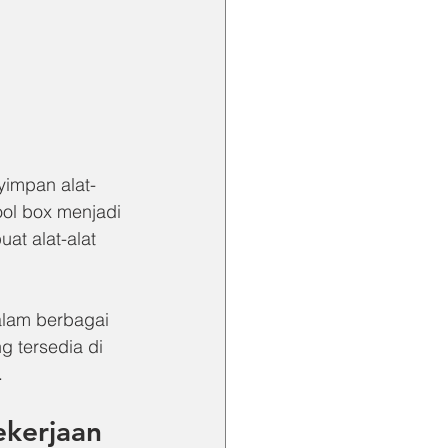
yimpan alat-
ool box menjadi 
t alat-alat 
alam berbagai 
g tersedia di 
.
ekerjaan