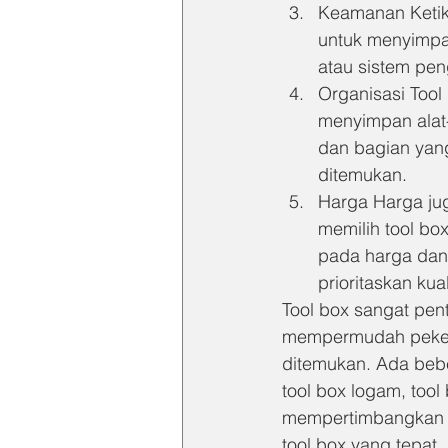
Keamanan Ketika
untuk menyimpan
atau sistem pen
Organisasi Tool
menyimpan alat-
dan bagian yan
ditemukan.
Harga Harga jug
memilih tool bo
pada harga dan 
prioritaskan kua
Tool box sangat pen
mempermudah pekerj
ditemukan. Ada beber
tool box logam, tool
mempertimbangkan u
tool box yang tepat