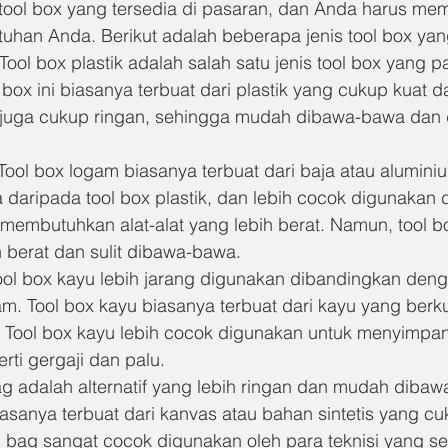
tool box yang tersedia di pasaran, dan Anda harus mem
uhan Anda. Berikut adalah beberapa jenis tool box ya
 Tool box plastik adalah salah satu jenis tool box yang 
box ini biasanya terbuat dari plastik yang cukup kuat d
k juga cukup ringan, sehingga mudah dibawa-bawa dan 
ool box logam biasanya terbuat dari baja atau aluminium
a daripada tool box plastik, dan lebih cocok digunakan 
membutuhkan alat-alat yang lebih berat. Namun, tool b
 berat dan sulit dibawa-bawa.
ool box kayu lebih jarang digunakan dibandingkan deng
am. Tool box kayu biasanya terbuat dari kayu yang berkua
 Tool box kayu lebih cocok digunakan untuk menyimpan 
erti gergaji dan palu.
ag adalah alternatif yang lebih ringan dan mudah dibawa
iasanya terbuat dari kanvas atau bahan sintetis yang cu
l bag sangat cocok digunakan oleh para teknisi yang se