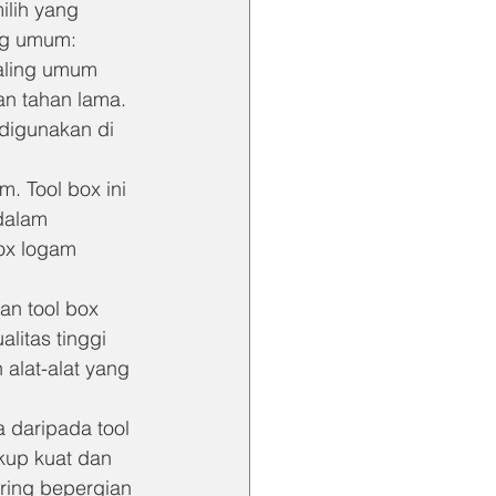
ilih yang 
ng umum:
paling umum 
an tahan lama. 
digunakan di 
. Tool box ini 
dalam 
ox logam 
an tool box 
litas tinggi 
alat-alat yang 
 daripada tool 
kup kuat dan 
ring bepergian 