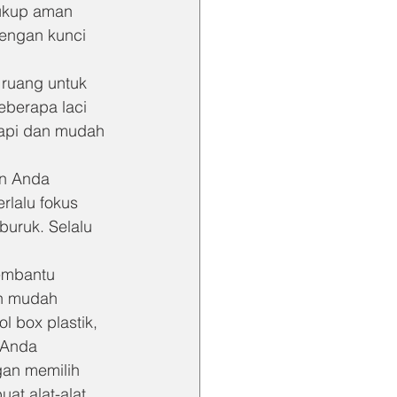
cukup aman 
dengan kunci 
 ruang untuk 
eberapa laci 
api dan mudah 
an Anda 
lalu fokus 
buruk. Selalu 
embantu 
n mudah 
l box plastik, 
 Anda 
an memilih 
at alat-alat 