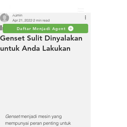
Admin
Apr 21, 2022
2 min read
Ini 4 Tips Mengatasi
Daftar Menjadi Agent
Genset Sulit Dinyalakan
untuk Anda Lakukan
Genset 
menjadi mesin yang 
mempunyai peran penting untuk 