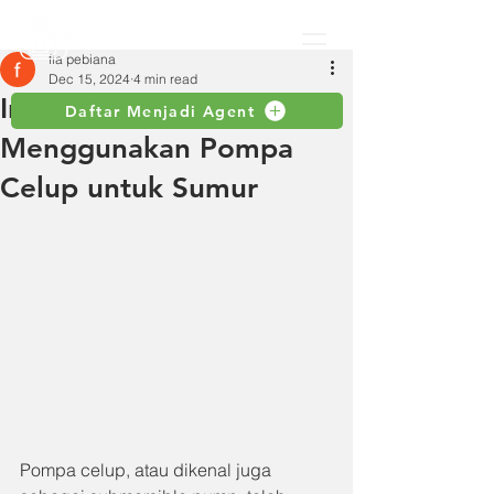
fia pebiana
Dec 15, 2024
4 min read
Ini Keuntungan
Daftar Menjadi Agent
Menggunakan Pompa
Celup untuk Sumur
Pompa celup, atau dikenal juga 