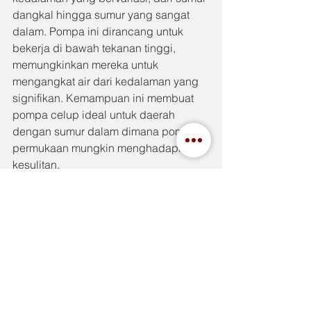
dangkal hingga sumur yang sangat 
dalam. Pompa ini dirancang untuk 
bekerja di bawah tekanan tinggi, 
memungkinkan mereka untuk 
mengangkat air dari kedalaman yang 
signifikan. Kemampuan ini membuat 
pompa celup ideal untuk daerah 
dengan sumur dalam dimana pompa 
permukaan mungkin menghadapi 
kesulitan.
Kesimpulan
Menggunakan pompa celup untuk 
sumur menawarkan berbagai 
keuntungan yang signifikan, mulai dari 
efisiensi energi, operasi senyap, 
hingga daya tahan yang luar biasa. 
Dengan kelebihan-kelebihan ini, tidak 