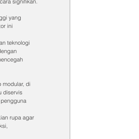
ra signifikan.
ggi yang 
r ini 
n teknologi 
 dengan 
 mencegah 
modular, di 
diservis 
i pengguna 
ian rupa agar 
si, 