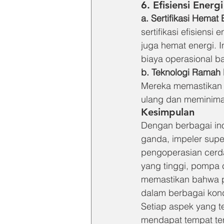
6. Efisiensi Ener
a. Sertifikasi Hemat 
sertifikasi efisiens
juga hemat energi. 
biaya operasional b
b. Teknologi Ramah
Mereka memastikan 
ulang dan meminima
Kesimpulan
Dengan berbagai inov
ganda, impeler supe
pengoperasian cerda
yang tinggi, pompa 
memastikan bahwa po
dalam berbagai kond
Setiap aspek yang 
mendapat tempat ters