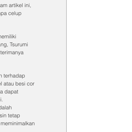
 artikel ini, 
pa celup 
emiliki 
ng, Tsurumi 
terimanya 
n terhadap 
l atau besi cor 
a dapat 
i.
dalah 
n tetap 
n meminimalkan 