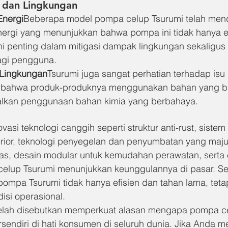
gi dan Lingkungan
Energi
Beberapa model pompa celup Tsurumi telah men
i energi yang menunjukkan bahwa pompa ini tidak hanya efe
Ini penting dalam mitigasi dampak lingkungan sekaligu
agi pengguna.
 Lingkungan
Tsurumi juga sangat perhatian terhadap isu 
bahwa produk-produknya menggunakan bahan yang bi
lkan penggunaan bahan kimia yang berbahaya.
asi teknologi canggih seperti struktur anti-rust, siste
rior, teknologi penyegelan dan penyumbatan yang maju,
s, desain modular untuk kemudahan perawatan, serta ef
celup Tsurumi menunjukkan keunggulannya di pasar. Semu
mpa Tsurumi tidak hanya efisien dan tahan lama, tetap
isi operasional.
telah disebutkan memperkuat alasan mengapa pompa ce
endiri di hati konsumen di seluruh dunia. Jika Anda me