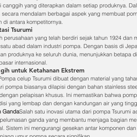
i canggih yang diterapkan dalam setiap produknya. Dalam
s secara mendalam berbagai aspek yang membuat pom
h di antara kompetitornya.
asi Tsurumi
 perusahaan yang telah berdiri sejak tahun 1924 dan m
atu abad dalam industri pompa. Dengan basis di Jepa
an produknya ke seluruh dunia, menunjukkan betapa di
pasar internasional.
ggih untuk Ketahanan Ekstrem
Pompa celup Tsurumi dibuat dengan material yang taha
ari pompa biasanya dilapisi dengan bahan stainless stee
 dengan pelapisan khusus. Ini memastikan bahwa pomp
isi yang lembap dan dengan kandungan air yang tingg
n Ganda
Salah satu inovasi utama dari pompa Tsurumi a
pelumasan ganda yang membantu menjaga bagian mesi
al. Sistem ini mengurangi gesekan antar komponen da
jang umur pompa secara signifikan.