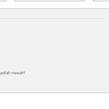
Spesifikasi Toyox Food
Keun
Grade Hose untuk Berbagai
Grad
Aplikasi Industri
Maka
Farm
hadiah mewah!
ABOUT US