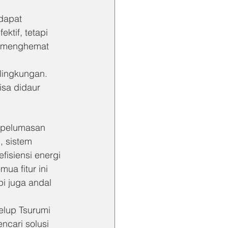
dapat 
ktif, tetapi 
s menghemat 
lingkungan. 
sa didaur 
m pelumasan 
 sistem 
isiensi energi 
a fitur ini 
i juga andal 
lup Tsurumi 
ncari solusi 