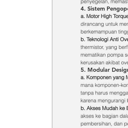
penyegelan, memast
4. Sistem Pengop
a. Motor High Torqu
dirancang untuk mem
berkemampuan tinggi
b. Teknologi Anti Ov
thermistor, yang be
mematikan pompa sec
kerusakan akibat ov
5. Modular Desi
a. Komponen yang M
mana komponen-komp
tanpa harus menggan
karena mengurangi 
b. Akses Mudah ke
akses ke bagian dala
pembersihan, dan p