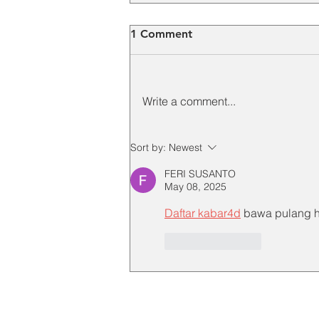
1 Comment
Write a comment...
Harga Toyox Chemical Hose
Sort by:
Newest
Terbaru 2026 dan Faktor
FERI SUSANTO
yang Mempengaruhi
May 08, 2025
Harganya
Daftar kabar4d
 bawa pulang 
Like
Reply