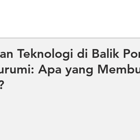
ME
ABOUT US
PRODUCT
NE
dan Teknologi di Balik P
surumi: Apa yang Memb
?