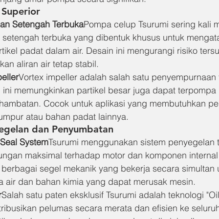
 Superior
dan Setengah Terbuka
Pompa celup Tsurumi sering kali
u setengah terbuka yang dibentuk khusus untuk mengata
rtikel padat dalam air. Desain ini mengurangi risiko ter
 aliran air tetap stabil.
eller
Vortex impeller adalah salah satu penyempurnaan 
n ini memungkinkan partikel besar juga dapat terpompa 
hambatan. Cocok untuk aplikasi yang membutuhkan p
mpur atau bahan padat lainnya.
yegelan dan Penyumbatan
 Seal System
Tsurumi menggunakan sistem penyegelan ti
ungan maksimal terhadap motor dan komponen internal
ari berbagai segel mekanik yang bekerja secara simultan 
air dan bahan kimia yang dapat merusak mesin.
r
Salah satu paten eksklusif Tsurumi adalah teknologi "Oil L
stribusikan pelumas secara merata dan efisien ke selur