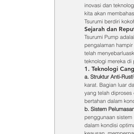
inovasi dan teknolog
kita akan membaha
Tsurumi berdiri koko
Sejarah dan Reput
Tsurumi Pump adalah
pengalaman hampir s
telah menyebarluask
teknologi mereka di 
1. Teknologi Can
a. Struktur Anti-Rust
karat. Bagian luar d
yang telah diproses
bertahan dalam kond
b. Sistem Pelumasa
penggunaan sistem 
dalam kondisi optim
keausan, memperpan