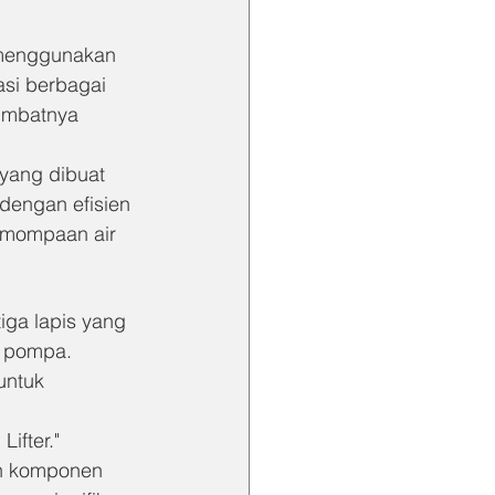
 menggunakan 
si berbagai 
sumbatnya 
yang dibuat 
dengan efisien 
emompaan air 
ga lapis yang 
 pompa. 
untuk 
ifter." 
uh komponen 