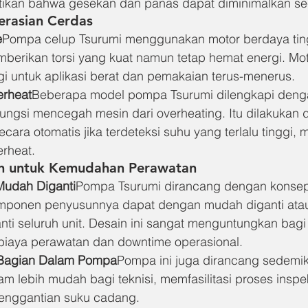
ikan bahwa gesekan dan panas dapat diminimalkan seca
erasian Cerdas
e
Pompa celup Tsurumi menggunakan motor berdaya tin
berikan torsi yang kuat namun tetap hemat energi. Moto
 untuk aplikasi berat dan pemakaian terus-menerus.
erheat
Beberapa model pompa Tsurumi dilengkapi denga
rfungsi mencegah mesin dari overheating. Itu dilakukan
ara otomatis jika terdeteksi suhu yang terlalu tinggi,
erheat.
gn untuk Kemudahan Perawatan
udah Diganti
Pompa Tsurumi dirancang dengan konsep 
onen penyusunnya dapat dengan mudah diganti atau 
ti seluruh unit. Desain ini sangat menguntungkan bag
biaya perawatan dan downtime operasional.
 Bagian Dalam Pompa
Pompa ini juga dirancang sedemik
m lebih mudah bagi teknisi, memfasilitasi proses inspek
enggantian suku cadang.