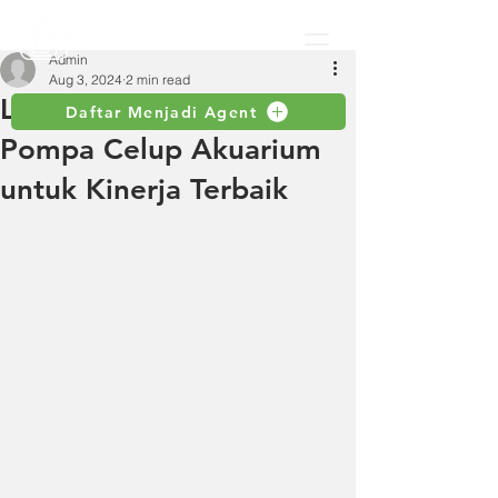
Admin
Aug 3, 2024
2 min read
Langkah-langkah Inspeksi
Daftar Menjadi Agent
Pompa Celup Akuarium
untuk Kinerja Terbaik