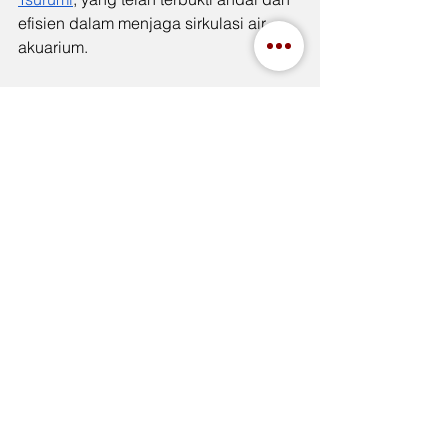
efisien dalam menjaga sirkulasi air 
akuarium.
Dengan melakukan inspeksi rutin dan 
pemeliharaan yang tepat, Anda dapat 
menikmati keindahan akuarium yang 
bersih dan sehat, serta memastikan 
ikan kesayangan Anda hidup dalam 
lingkungan yang ideal.
See All
Recent Posts