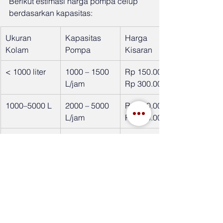
Berikut estimasi harga pompa celup 
berdasarkan kapasitas:
Ukuran 
Kapasitas 
Harga 
Kolam
Pompa
Kisaran
< 1000 liter
1000 – 1500 
Rp 150.000 – 
L/jam
Rp 300.000
1000–5000 L
2000 – 5000 
Rp 300.000 – 
L/jam
Rp 800.000
> 5000 L
5000 – 
Rp 800.000 – 
10.000 L/jam
Rp 2 juta+
Meski terlihat mahal di awal, investasi 
ini akan terbayar melalui pengurangan 
biaya perawatan manual dan 
peningkatan usia kolam serta 