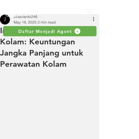
oktavianto246
May 19, 2025
3 min read
Investasi Pompa Celup
Daftar Menjadi Agent
Kolam: Keuntungan
Jangka Panjang untuk
Perawatan Kolam