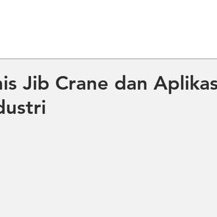
ME
ABOUT US
PRODUCT
NE
nis Jib Crane dan Aplikas
dustri