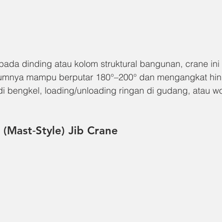
da dinding atau kolom struktural bangunan, crane ini f
Umumnya mampu berputar 180°–200° dan mengangkat hin
a di bengkel, loading/unloading ringan di gudang, atau wo
 (Mast‑Style) Jib Crane