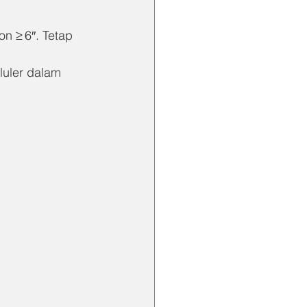
n ≥ 6″. Tetap 
luler dalam 