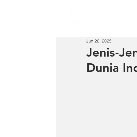
HO
Jun 26, 2025
Jenis‑Je
Dunia In