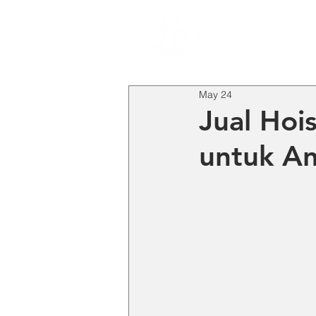
HO
May 24
Jual Hoi
untuk An