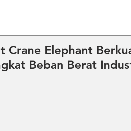
ME
ABOUT US
PRODUCT
NE
st Crane Elephant Berkua
gkat Beban Berat Indust