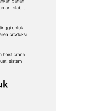
dahkan bahan 
man, stabil, 
inggi untuk 
area produksi 
 hoist crane 
at, sistem 
uk 