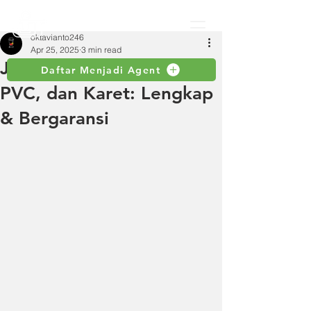
oktavianto246
Apr 25, 2025
3 min read
Jual Selang Toyox, Spiral,
Daftar Menjadi Agent
PVC, dan Karet: Lengkap
& Bergaransi