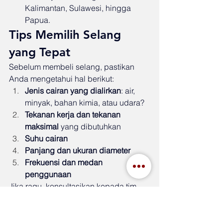
Kalimantan, Sulawesi, hingga 
Papua.
Tips Memilih Selang 
yang Tepat
Sebelum membeli selang, pastikan 
Anda mengetahui hal berikut:
Jenis cairan yang dialirkan
: air, 
minyak, bahan kimia, atau udara?
Tekanan kerja dan tekanan 
maksimal
 yang dibutuhkan
Suhu cairan
Panjang dan ukuran diameter
Frekuensi dan medan 
penggunaan
Jika ragu, konsultasikan kepada tim 
kami agar tidak salah pilih. Kami akan 
bantu memilihkan selang terbaik yang 
sesuai kebutuhan Anda.