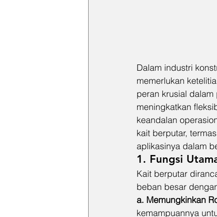
Dalam industri kons
memerlukan keteliti
peran krusial dalam 
meningkatkan fleksi
keandalan operasion
kait berputar, terma
aplikasinya dalam be
1. Fungsi Utama
Kait berputar dira
beban besar dengan c
a. Memungkinkan Ro
kemampuannya untuk 