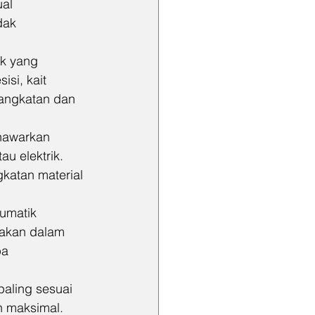
al 
dak 
ik yang 
si, kait 
gangkatan dan 
enawarkan 
u elektrik. 
gkatan material 
umatik 
nakan dalam 
a 
paling sesuai 
n maksimal.