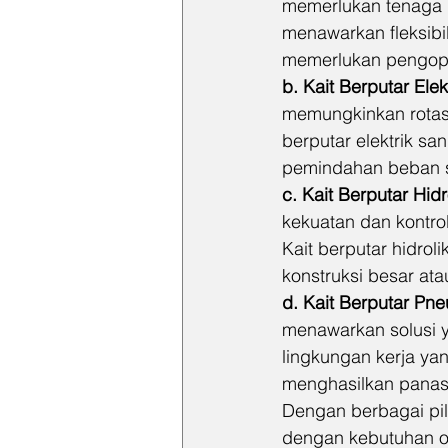
memerlukan tenaga m
menawarkan fleksibil
memerlukan pengope
b. Kait Berputar Elekt
memungkinkan rotasi 
berputar elektrik sa
pemindahan beban s
c. Kait Berputar Hidr
kekuatan dan kontrol
Kait berputar hidrol
konstruksi besar atau
d. Kait Berputar Pne
menawarkan solusi y
lingkungan kerja ya
menghasilkan panas 
Dengan berbagai pili
dengan kebutuhan o