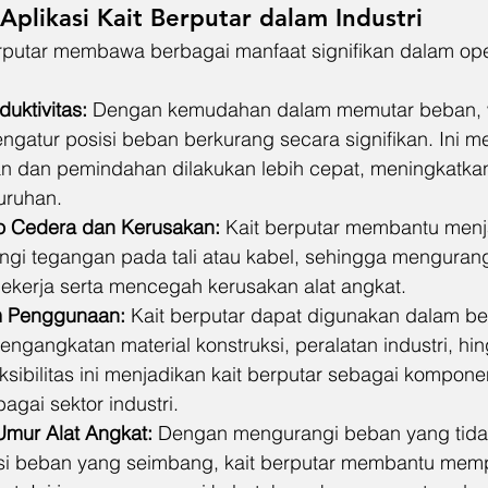
Aplikasi Kait Berputar dalam Industri
putar membawa berbagai manfaat signifikan dalam ope
uktivitas:
 Dengan kemudahan dalam memutar beban, 
ngatur posisi beban berkurang secara signifikan. Ini 
 dan pemindahan dilakukan lebih cepat, meningkatkan 
uruhan.
ko Cedera dan Kerusakan:
 Kait berputar membantu menj
i tegangan pada tali atau kabel, sehingga mengurangi
ekerja serta mencegah kerusakan alat angkat.
am Penggunaan:
 Kait berputar dapat digunakan dalam be
pengangkatan material konstruksi, peralatan industri, hin
eksibilitas ini menjadikan kait berputar sebagai kompon
gai sektor industri.
mur Alat Angkat:
 Dengan mengurangi beban yang tidak
usi beban yang seimbang, kait berputar membantu mem