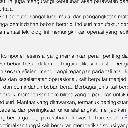
kat. Ini juga mengurangi kebutuhan akan perawatan da
rkala.
 kait berputar sangat luas, mulai dari pengangkatan mate
ngga pemindahan beban berat di industri manufaktur da
mentasi teknologi ini memungkinkan operasi yang lebi
f.
ah komponen esensial yang memainkan peran penting da
 beban besar dalam berbagai aplikasi industri. Den
 secara efisien, mengurangi tegangan pada tali atau ka
tas dan keselamatan operasional, kait berputar menjadi
dan pemindahan beban berat. Berbagai jenis kait berpu
idrolik, memberikan fleksibilitas yang diperlukan untu
ndustri. Manfaat yang ditawarkan, termasuk peningkatan 
cedera, dan peningkatan umur alat angkat, menjadikan k
ng berharga bagi perusahaan. Inovasi terbaru seperti 
E
ptimalkan fungsi kait berputar, memberikan solusi yang