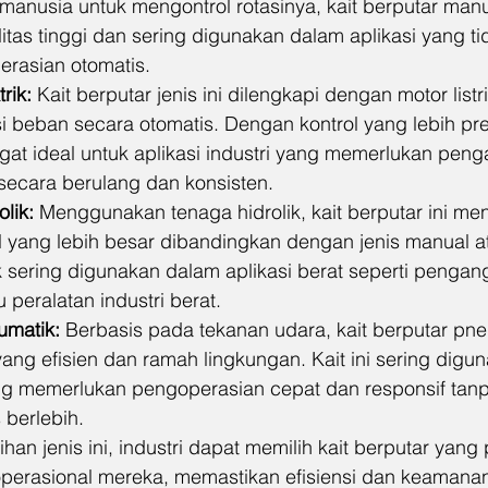
anusia untuk mengontrol rotasinya, kait berputar manu
itas tinggi dan sering digunakan dalam aplikasi yang ti
rasian otomatis.
rik:
 Kait berputar jenis ini dilengkapi dengan motor listr
beban secara otomatis. Dengan kontrol yang lebih presi
ngat ideal untuk aplikasi industri yang memerlukan pen
ecara berulang dan konsisten.
olik:
 Menggunakan tenaga hidrolik, kait berputar ini m
 yang lebih besar dibandingkan dengan jenis manual ata
ik sering digunakan dalam aplikasi berat seperti pengan
 peralatan industri berat.
umatik:
 Berbasis pada tekanan udara, kait berputar pne
ang efisien dan ramah lingkungan. Kait ini sering digu
ng memerlukan pengoperasian cepat dan responsif tanp
berlebih.
han jenis ini, industri dapat memilih kait berputar yang 
perasional mereka, memastikan efisiensi dan keamana