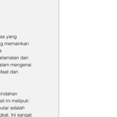
gas yang 
ang memainkan 
a 
selamatan dan 
dalam mengenai 
nfaat dan 
indahan 
 ini meliputi:
putar adalah 
at. Ini sangat 