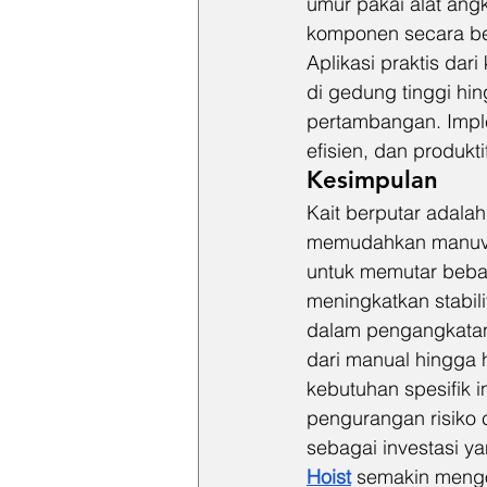
umur pakai alat ang
komponen secara be
Aplikasi praktis dari
di gedung tinggi hi
pertambangan. Imple
efisien, dan produkti
Kesimpulan
Kait berputar adal
memudahkan manuver
untuk memutar beban
meningkatkan stabili
dalam pengangkatan 
dari manual hingga h
kebutuhan spesifik i
pengurangan risiko 
sebagai investasi ya
Hoist
 semakin mengo