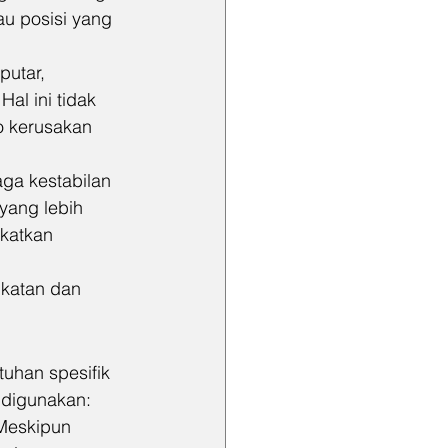
u posisi yang 
utar, 
al ini tidak 
o kerusakan 
ga kestabilan 
ang lebih 
gkatkan 
katan dan 
uhan spesifik 
 digunakan:
 Meskipun 