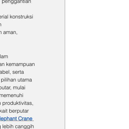
n penggantian 
rial konstruksi 
n 
h aman, 
lam 
gan kemampuan 
bel, serta 
 pilihan utama 
tar, mulai 
k memenuhi 
produktivitas, 
ait berputar 
lephant Crane 
 lebih canggih 