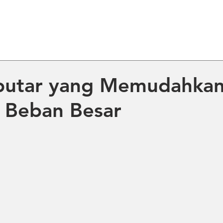
ME
ABOUT US
PRODUCT
NE
rputar yang Memudahka
 Beban Besar