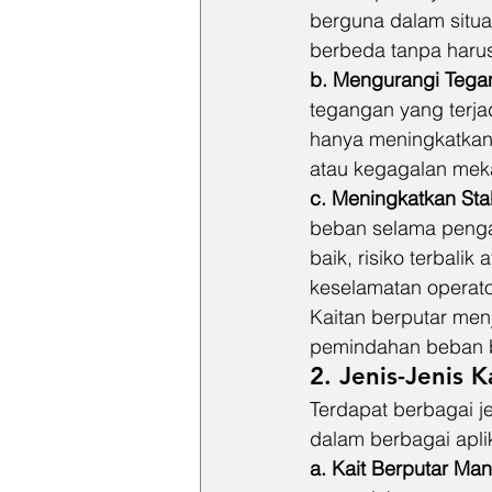
berguna dalam situa
berbeda tanpa haru
b. Mengurangi Tegan
tegangan yang terjad
hanya meningkatkan u
atau kegagalan meka
c. Meningkatkan Sta
beban selama penga
baik, risiko terbalik
keselamatan operator
Kaitan berputar me
pemindahan beban be
2. Jenis-Jenis K
Terdapat berbagai j
dalam berbagai apli
a. Kait Berputar Man