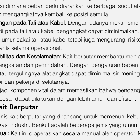
si di mana beban perlu diarahkan ke berbagai sudut ata
s mengangkatnya kembali ke posisi semula.
gan pada Tali atau Kabel:
 Dengan adanya mekanisme p
i pada tali atau kabel pengangkat dapat diminimalkan. H
mur pakai tali atau kabel tetapi juga mengurangi risik
nis selama operasional.
bilitas dan Keselamatan:
 Kait berputar membantu menja
ngkatan dan pemindahan. Dengan pengaturan beban y
 atau tergulingnya alat angkat dapat diminimalisir, menin
 dan pekerja di sekitarnya.
njadi komponen vital dalam memastikan bahwa pengang
sar dapat dilakukan dengan lebih aman dan efisien.
ait Berputar
enis kait berputar yang dirancang untuk memenuhi kebut
kasi industri. Berikut adalah beberapa jenis yang umum
ual:
 Kait ini dioperasikan secara manual oleh operator.