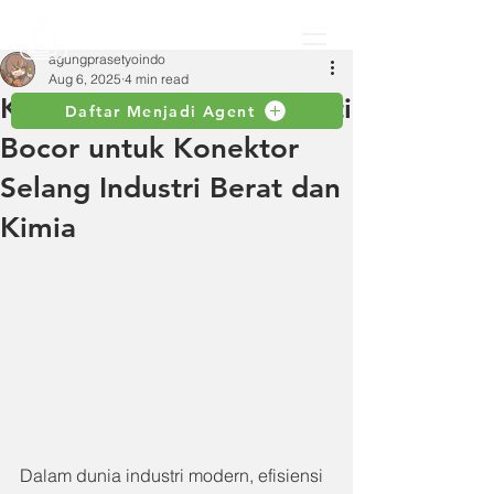
agungprasetyoindo
Aug 6, 2025
4 min read
Kamlok Toyox: Solusi Anti
Daftar Menjadi Agent
Bocor untuk Konektor
Selang Industri Berat dan
Kimia
Dalam dunia industri modern, efisiensi 