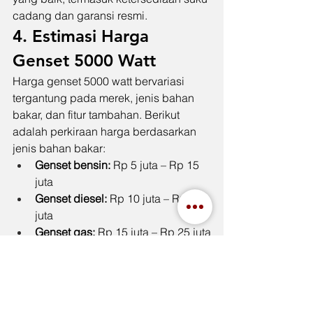
cadang dan garansi resmi.
4. Estimasi Harga 
Genset 5000 Watt
Harga genset 5000 watt bervariasi 
tergantung pada merek, jenis bahan 
bakar, dan fitur tambahan. Berikut 
adalah perkiraan harga berdasarkan 
jenis bahan bakar:
Genset bensin:
 Rp 5 juta – Rp 15 
juta
Genset diesel:
 Rp 10 juta – Rp 20 
juta
Genset gas:
 Rp 15 juta – Rp 25 juta
Harga dapat berubah tergantung pada 
spesifikasi tambahan, lokasi 
pembelian, dan biaya pengiriman.
5. Kesimpulan