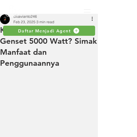
oktavianto246
Feb 23, 2025
3 min read
Kapan Harus Pakai
Daftar Menjadi Agent
Genset 5000 Watt? Simak
Manfaat dan
Penggunaannya