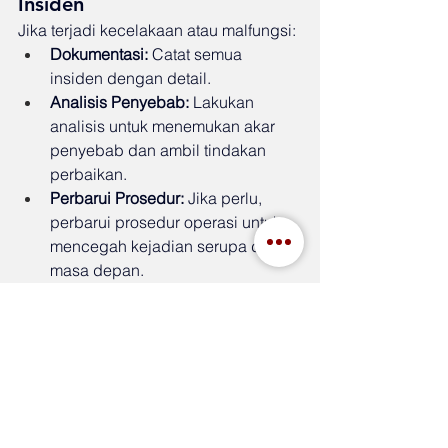
Insiden
Jika terjadi kecelakaan atau malfungsi:
Dokumentasi:
 Catat semua 
insiden dengan detail.
Analisis Penyebab:
 Lakukan 
analisis untuk menemukan akar 
penyebab dan ambil tindakan 
perbaikan.
Perbarui Prosedur:
 Jika perlu, 
perbarui prosedur operasi untuk 
mencegah kejadian serupa di 
masa depan.
Kesimpulan
Memastikan keamanan dan mematuhi 
regulasi dalam penggunaan pompa 
celup adalah hal yang sangat penting 
untuk menghindari risiko kecelakaan 