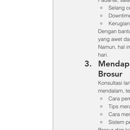
Selang c
Downtime
Kerugian
Dengan bantu
yang awet dan
Namun, hal i
hari.
Mendapat
Brosur
Konsultasi l
mendalam, te
Cara pe
Tips mer
Cara mem
Sistem pe
Brosur dan k