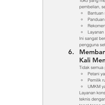
Toko yang me
pembelian, se
Bantuan s
Panduan 
Rekomend
Layanan 
Ini sangat be
pengguna sete
Membant
Kali Me
Tidak semua 
Petani y
Pemilik 
UMKM ya
Layanan kons
teknis denga