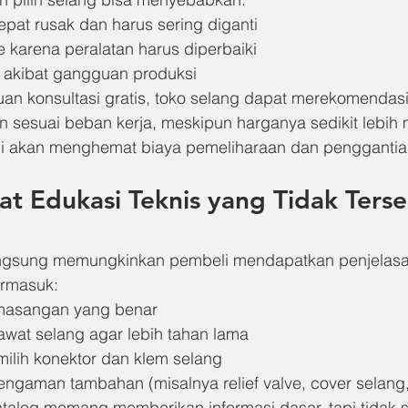
epat rusak dan harus sering diganti
 karena peralatan harus diperbaiki
 akibat gangguan produksi
an konsultasi gratis, toko selang dapat merekomendas
 sesuai beban kerja, meskipun harganya sedikit lebih m
ni akan menghemat biaya pemeliharaan dan penggantia
 Edukasi Teknis yang Tidak Tersed
angsung memungkinkan pembeli mendapatkan penjelasan
rmasuk:
masangan yang benar
awat selang agar lebih tahan lama
ilih konektor dan klem selang
ngaman tambahan (misalnya relief valve, cover selang, 
atalog memang memberikan informasi dasar, tapi tidak 