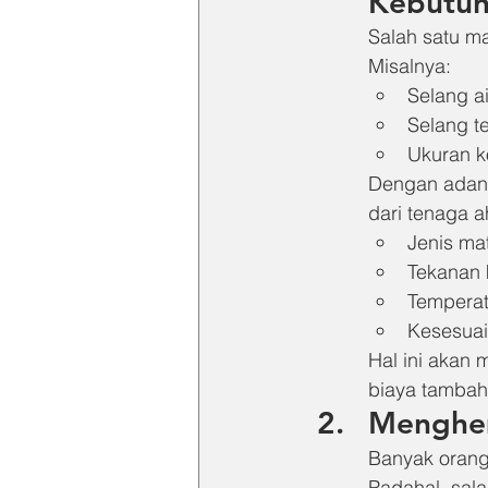
Kebutuh
Salah satu ma
Misalnya:
Selang ai
Selang t
Ukuran k
Dengan adany
dari tenaga a
Jenis mat
Tekanan 
Temperat
Kesesuai
Hal ini akan 
biaya tambaha
Menghem
Banyak orang
Padahal, sala