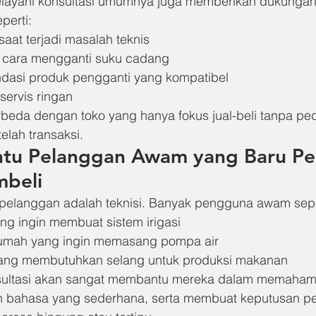
layani konsultasi umumnya juga memberikan dukungan 
perti:
aat terjadi masalah teknis
cara mengganti suku cadang
asi produk pengganti yang kompatibel
servis ringan
rbeda dengan toko yang hanya fokus jual-beli tanpa pedu
lah transaksi.
u Pelanggan Awam yang Baru Pe
mbeli
pelanggan adalah teknisi. Banyak pengguna awam sepe
ang ingin membuat sistem irigasi
rumah yang ingin memasang pompa air
ng membutuhkan selang untuk produksi makanan
ultasi akan sangat membantu mereka dalam memahami 
n bahasa yang sederhana, serta membuat keputusan p