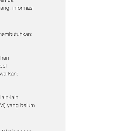
ang, informasi 
 membutuhkan:
ihan
bel
awarkan:
ain-lain
KM) yang belum 