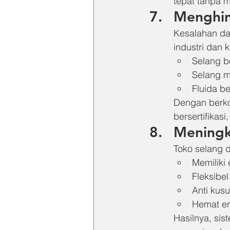
tepat tanpa m
Menghin
Kesalahan dal
industri dan k
Selang 
Selang m
Fluida b
Dengan berkon
bersertifika
Meningka
Toko selang 
Memiliki e
Fleksibe
Anti kus
Hemat en
Hasilnya, sis