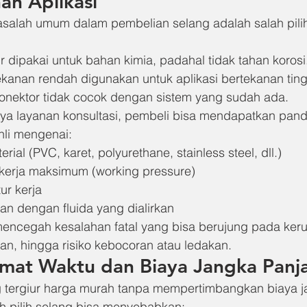
an Aplikasi
salah umum dalam pembelian selang adalah salah pilih 
r dipakai untuk bahan kimia, padahal tidak tahan korosi
ekanan rendah digunakan untuk aplikasi bertekanan ting
onektor tidak cocok dengan sistem yang sudah ada.
a layanan konsultasi, pembeli bisa mendapatkan pan
hli mengenai:
erial (PVC, karet, polyurethane, stainless steel, dll.)
kerja maksimum (working pressure)
ur kerja
an dengan fluida yang dialirkan
mencegah kesalahan fatal yang bisa berujung pada keru
n, hingga risiko kebocoran atau ledakan.
at Waktu dan Biaya Jangka Panj
 tergiur harga murah tanpa mempertimbangkan biaya j
h pilih selang bisa menyebabkan: