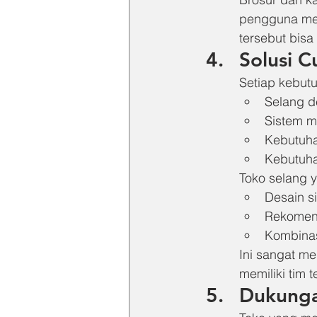
pengguna mema
tersebut bis
Solusi 
Setiap kebut
Selang d
Sistem mu
Kebutuha
Kebutuhan
Toko selang 
Desain s
Rekomenda
Kombinasi
Ini sangat m
memiliki tim 
Dukunga