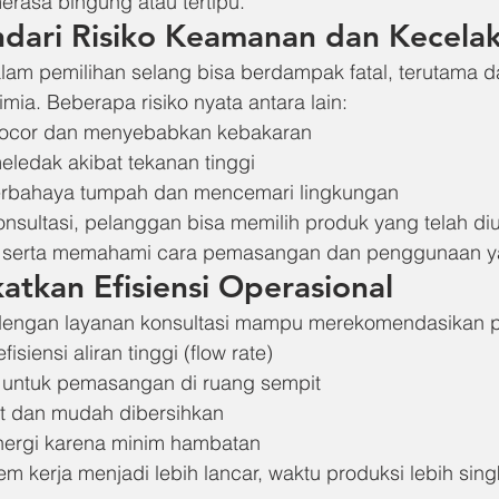
erasa bingung atau tertipu.
dari Risiko Keamanan dan Kecela
am pemilihan selang bisa berdampak fatal, terutama da
imia. Beberapa risiko nyata antara lain:
bocor dan menyebabkan kebakaran
eledak akibat tekanan tinggi
erbahaya tumpah dan mencemari lingkungan
sultasi, pelanggan bisa memilih produk yang telah diu
si, serta memahami cara pemasangan dan penggunaan 
tkan Efisiensi Operasional
dengan layanan konsultasi mampu merekomendasikan p
fisiensi aliran tinggi (flow rate)
l untuk pemasangan di ruang sempit
ut dan mudah dibersihkan
ergi karena minim hambatan
tem kerja menjadi lebih lancar, waktu produksi lebih sing