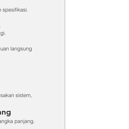
spesifikasi. 
.
gi.
duan langsung 
sakan sistem, 
ang
angka panjang. 