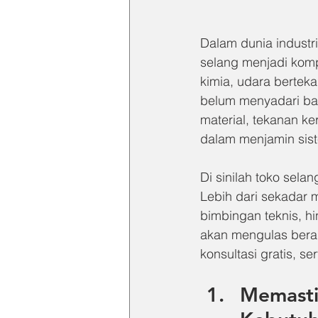
Dalam dunia industr
selang menjadi kompo
kimia, udara berte
belum menyadari bah
material, tekanan k
dalam menjamin sist
Di sinilah toko sela
Lebih dari sekadar m
bimbingan teknis, hi
akan mengulas berag
konsultasi gratis, 
Memasti