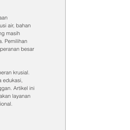
aan 
si air, bahan 
ng masih 
. Pemilihan 
 peranan besar 
eran krusial. 
a edukasi, 
n. Artikel ini 
akan layanan 
ional.