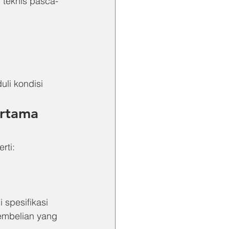
teknis pasca-
li kondisi 
rtama 
rti:
spesifikasi 
embelian yang 