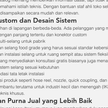
hami istilah teknis. Dengan bantuan staf ahli toko sel
a disampaikan secara mudah dan relevan.
Custom dan Desain Sistem
uhan di lapangan berbeda-beda. Ada pelanggan yang
engan panjang tertentu dan konektor custom
lti-selang untuk pabrik
n selang food grade yang harus sesuai standar kebers
 instalasi selang untuk ruang sempit atau sistem fleksi
yang menyediakan konsultasi gratis biasanya juga men
istem selang sesuai kebutuhan
si tata letak instalasi
 produk seperti hose reel, nozzle, quick coupling, dan l
embantu terutama untuk industri kecil dan menengah (I
teknis khusus.
n Purna Jual yang Lebih Baik