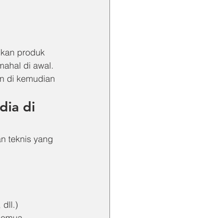
ikan produk 
ahal di awal. 
n di kemudian 
ia di 
 teknis yang 
dll.)
semua 