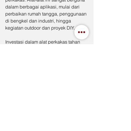
dalam berbagai aplikasi, mulai dari 
perbaikan rumah tangga, penggunaan 
di bengkel dan industri, hingga 
kegiatan outdoor dan proyek DIY.
Investasi dalam alat perkakas tahan 
karat juga memberikan manfaat 
ekonomis dan lingkungan yang 
signifikan. Dengan mengurangi 
frekuensi penggantian alat dan 
dampak lingkungan dari produksi dan 
pembuangan alat, Anda dapat 
menghemat biaya dan mendukung 
keberlanjutan.
Perkakas Tenka Handtools 
menawarkan berbagai alat perkakas 
tahan karat berkualitas tinggi yang 