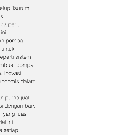
elup Tsurumi 
s 
pa perlu 
ini 
aan pompa.
 untuk 
eperti sistem 
membuat pompa 
. Inovasi 
ekonomis dalam 
n purna jual 
si dengan baik 
 yang luas 
l ini 
 setiap 