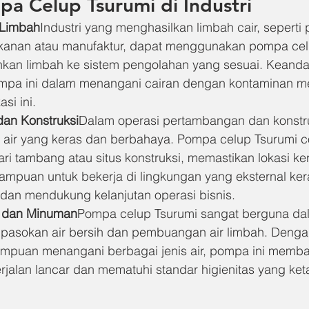
pa Celup Tsurumi di Industri
 Limbah
Industri yang menghasilkan limbah cair, seperti 
anan atau manufaktur, dapat menggunakan pompa cel
kan limbah ke sistem pengolahan yang sesuai. Keanda
pa ini dalam menangani cairan dengan kontaminan m
asi ini.
an Konstruksi
Dalam operasi pertambangan dan konstruk
i air yang keras dan berbahaya. Pompa celup Tsurumi c
i tambang atau situs konstruksi, memastikan lokasi kerj
mpuan untuk bekerja di lingkungan yang eksternal ke
 dan mendukung kelanjutan operasi bisnis.
n dan Minuman
Pompa celup Tsurumi sangat berguna dala
pasokan air bersih dan pembuangan air limbah. Dengan 
ampuan menangani berbagai jenis air, pompa ini memb
rjalan lancar dan mematuhi standar higienitas yang keta