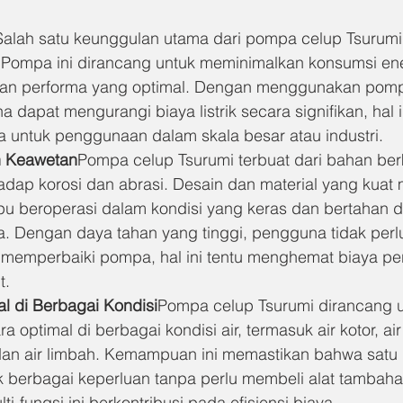
Salah satu keunggulan utama dari pompa celup Tsurumi
i. Pompa ini dirancang untuk meminimalkan konsumsi ene
an performa yang optimal. Dengan menggunakan pom
 dapat mengurangi biaya listrik secara signifikan, hal i
a untuk penggunaan dalam skala besar atau industri.
n Keawetan
Pompa celup Tsurumi terbuat dari bahan berku
adap korosi dan abrasi. Desain dan material yang kuat
u beroperasi dalam kondisi yang keras dan bertahan d
. Dengan daya tahan yang tinggi, pengguna tidak perlu
 memperbaiki pompa, hal ini tentu menghemat biaya pe
t.
l di Berbagai Kondisi
Pompa celup Tsurumi dirancang 
a optimal di berbagai kondisi air, termasuk air kotor, ai
 dan air limbah. Kemampuan ini memastikan bahwa sat
 berbagai keperluan tanpa perlu membeli alat tambahan
-fungsi ini berkontribusi pada efisiensi biaya.