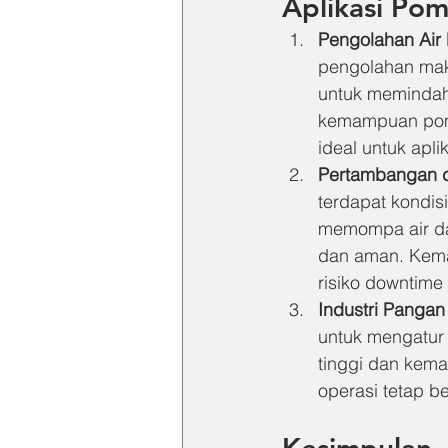
Aplikasi Pom
Pengolahan Air
pengolahan mak
untuk memindah
kemampuan pom
ideal untuk aplik
Pertambangan d
terdapat kondis
memompa air dar
dan aman. Kema
risiko downtime
Industri Panga
untuk mengatur 
tinggi dan kem
operasi tetap be