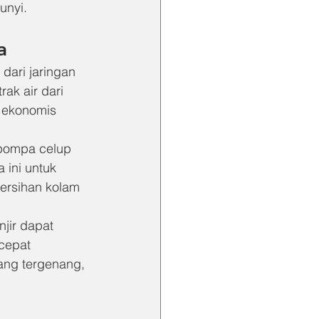
unyi.
a
 dari jaringan 
ak air dari 
n ekonomis 
pompa celup 
ini untuk 
ersihan kolam 
jir dapat 
cepat 
ang tergenang, 