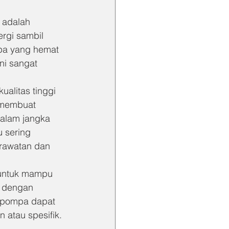
 adalah 
rgi sambil 
pa yang hemat 
ni sangat 
alitas tinggi 
 membuat 
alam jangka 
 sering 
rawatan dan 
untuk mampu 
r dengan 
u pompa dapat 
 atau spesifik. 