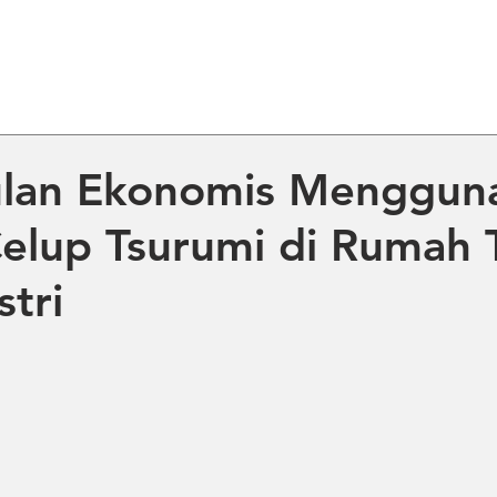
ME
ABOUT US
PRODUCT
NE
lan Ekonomis Menggun
elup Tsurumi di Rumah 
stri