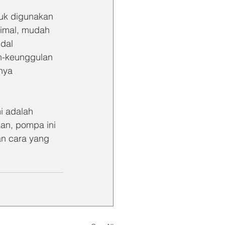
uk digunakan 
timal, mudah 
dal 
n-keunggulan 
nya 
 adalah 
an, pompa ini 
n cara yang 