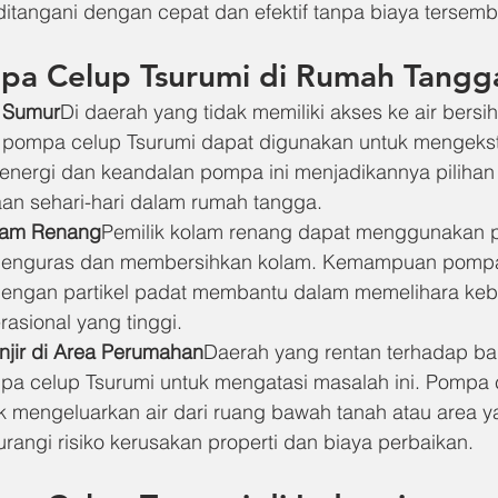
itangani dengan cepat dan efektif tanpa biaya tersemb
mpa Celup Tsurumi di Rumah Tangg
r Sumur
Di daerah yang tidak memiliki akses ke air bersih
 pompa celup Tsurumi dapat digunakan untuk mengekstr
i energi dan keandalan pompa ini menjadikannya piliha
an sehari-hari dalam rumah tangga.
lam Renang
Pemilik kolam renang dapat menggunakan 
menguras dan membersihkan kolam. Kemampuan pompa 
dengan partikel padat membantu dalam memelihara keb
rasional yang tinggi.
jir di Area Perumahan
Daerah yang rentan terhadap ban
 celup Tsurumi untuk mengatasi masalah ini. Pompa 
k mengeluarkan air dari ruang bawah tanah atau area y
angi risiko kerusakan properti dan biaya perbaikan.