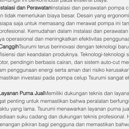
stalasi dan Perawatan
Instalasi dan perawatan pompa c
an tidak memerlukan biaya besar. Desain yang ergonomi
iapa saja untuk memasang dan merawat pompa ini tan
 profesional. Kemudahan dalam instalasi dan perawatan 
ya operasional dan meningkatkan efektivitas penggun
 Canggih
Tsurumi terus berinovasi dengan teknologi baru
isiensi dan keandalan produknya. Teknologi-teknologi s
tor, pendingin berbasis cairan, dan sistem auto-cut 
alam penggunaan energi serta aman dari risiko kerusakan
emastikan investasi pada pompa celup Tsurumi sangat 
ayanan Purna Jual
Memiliki dukungan teknis dan layana
at penting untuk memastikan bahwa peralatan berfung
ktu yang lama. Tsurumi menawarkan layanan purna jual
ediaan suku cadang dan dukungan teknis profesional. Ha
enangan pikiran bagi pengguna dan memastikan bahwa