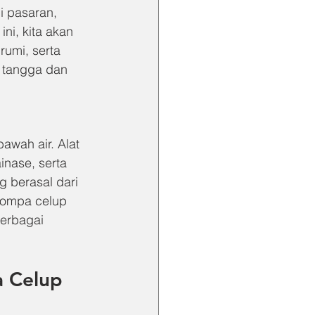
i pasaran, 
ni, kita akan 
mi, serta 
 tangga dan 
awah air. Alat 
inase, serta 
 berasal dari 
Pompa celup 
erbagai 
 Celup 