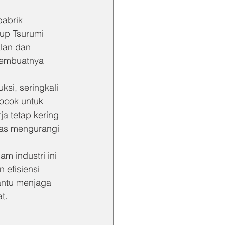
pabrik 
up Tsurumi 
lan dan 
embuatnya 
si, seringkali 
ocok untuk 
a tetap kering 
ras mengurangi 
m industri ini 
efisiensi 
antu menjaga 
t.