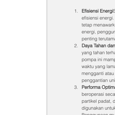
Efisiensi Energi
efisiensi energ
tetap menawark
energi, pengguna
penting terutam
Daya Tahan da
yang tahan terh
pompa ini mamp
waktu yang lama
mengganti atau
penggantian uni
Performa Optima
beroperasi secar
partikel padat,
digunakan untuk
Penggunaan multi