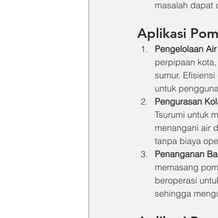
masalah dapat d
Aplikasi Po
Pengelolaan Ai
perpipaan kota,
sumur. Efisiens
untuk pengguna
Pengurasan Ko
Tsurumi untuk 
menangani air 
tanpa biaya ope
Penanganan Ban
memasang pompa
beroperasi untu
sehingga mengur