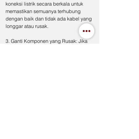
koneksi listrik secara berkala untuk 
memastikan semuanya terhubung 
dengan baik dan tidak ada kabel yang 
longgar atau rusak.
3. Ganti Komponen yang Rusak: Jika 
ada komponen lampu yang rusak, 
segera ganti dengan yang baru. 
Jangan biarkan lampu rusak 
beroperasi, karena dapat 
menyebabkan kerusakan lebih lanjut.
Penggunaan yang Efisien
Menggunakan lampu LED dengan 
efisien dapat membantu menghemat 
energi dan memperpanjang umur 
pakai lampu.