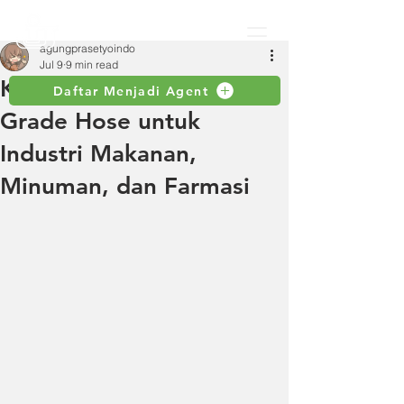
agungprasetyoindo
Jul 9
9 min read
Keunggulan Toyox Food
Daftar Menjadi Agent
Grade Hose untuk
Industri Makanan,
Minuman, dan Farmasi