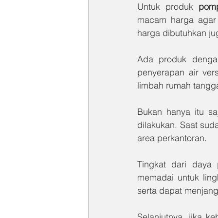
Untuk produk 
pomp
macam harga agar d
harga dibutuhkan j
Ada produk dengan
penyerapan air ver
limbah rumah tangg
Bukan hanya itu saj
dilakukan. Saat sud
area perkantoran.
Tingkat dari daya
memadai untuk ling
serta dapat menjang
Selanjutnya, jika k