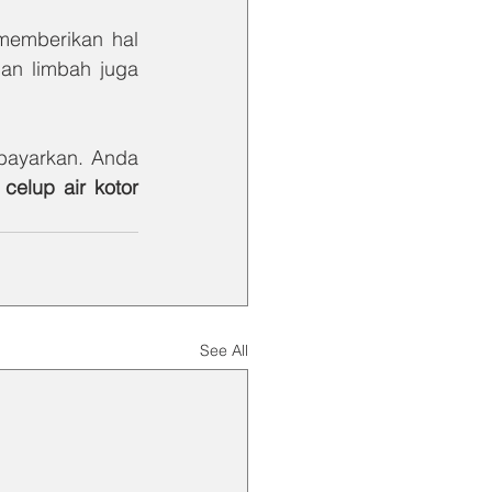
memberikan hal 
n limbah juga 
ibayarkan. Anda 
pompa celup air kotor 
See All