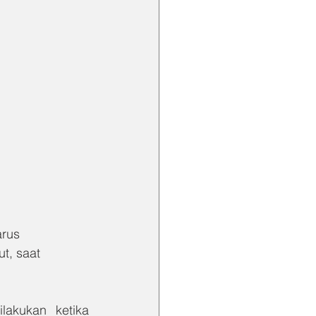
rus 
t, saat 
akukan ketika 