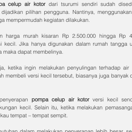
a celup air kotor 
dari tsurumi sendiri sudah dised
ijadikan pilihan pengguna. Nantinya, menggunakan 
uga mempermudah kegiatan dilakukan.
 harga murah kisaran Rp 2.500.000 hingga Rp 4.
si kecil. Jika hanya digunakan dalam rumah tangga 
a maka dapat membelinya.
a, ketika ingin melakukan penyulingan terhadap air k
ah membeli versi kecil tersebut, biasanya juga banyak 
 penyerapan 
pompa celup air kotor 
versi kecil sen
kungan kecil. Selain itu, ketika melakukan pemasang
kau tempat – tempat sempit.
ebutuhan dalam melakukan penyerapan lebih besar, sert