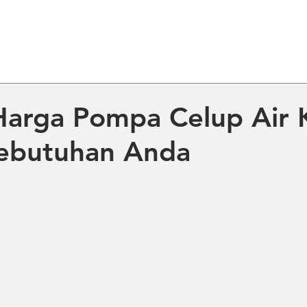
ME
ABOUT US
PRODUCT
NE
Harga Pompa Celup Air 
Kebutuhan Anda