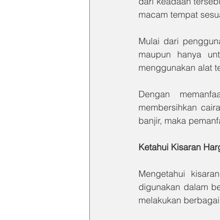
dari keadaan terseb
macam tempat sesua
Mulai dari pengguna
maupun hanya unt
menggunakan alat t
Dengan memanfaa
membersihkan cairan
banjir, maka pemanfa
Ketahui Kisaran Har
Mengetahui kisaran
digunakan dalam ber
melakukan berbagai