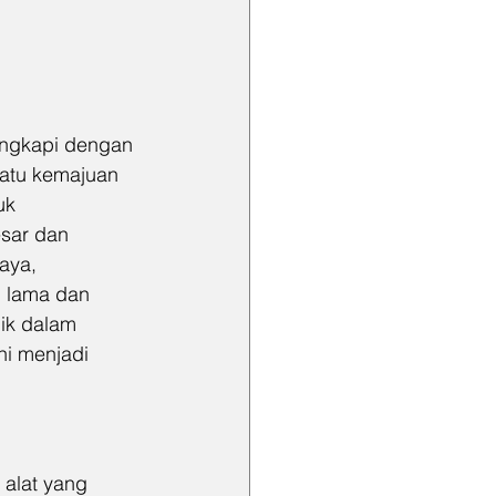
lengkapi dengan 
satu kemajuan 
uk 
sar dan 
aya, 
n lama dan 
pik dalam 
i menjadi 
alat yang 