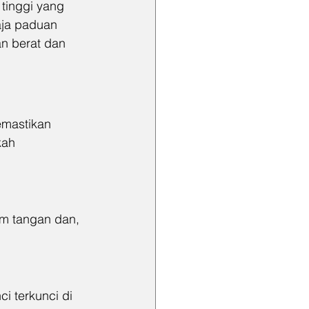
tinggi yang 
aja paduan 
n berat dan 
emastikan 
kah 
m tangan dan, 
i terkunci di 