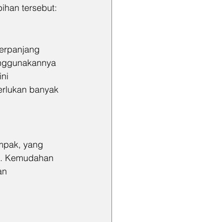
bihan tersebut:
erpanjang 
enggunakannya 
ni 
rlukan banyak 
ompak, yang 
l. Kemudahan 
an 