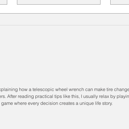
Spesifikasi Toyox Food
Keun
Grade Hose untuk Berbagai
Grad
Aplikasi Industri
Maka
Farm
 explaining how a telescopic wheel wrench can make tire chang
s. After reading practical tips like this, I usually relax by playi
on game where every decision creates a unique life story.