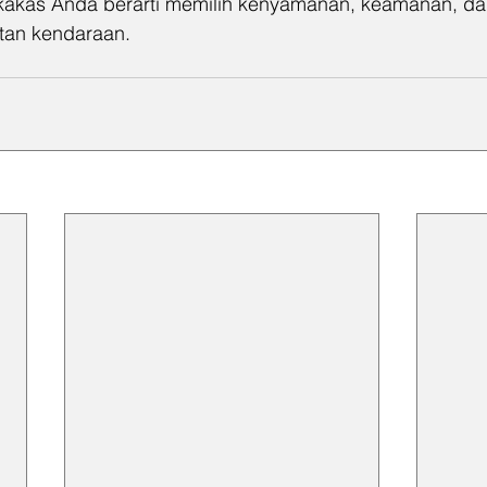
rkakas Anda berarti memilih kenyamanan, keamanan, dan 
tan kendaraan.