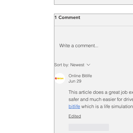
1 Comment
Write a comment...
Harga Toyox Chemical Hose
Sort by:
Newest
Terbaru 2026 dan Faktor
Online Bitlife
yang Mempengaruhi
Jun 29
Harganya
This article does a great job
safer and much easier for driver
bitlife
 which is a life simulati
Edited
Like
Reply