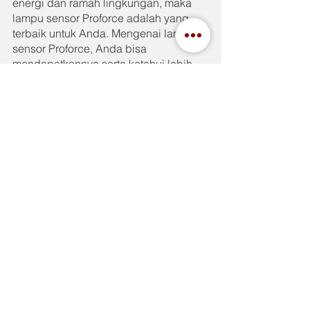
energi dan ramah lingkungan, maka 
lampu sensor Proforce adalah yang 
terbaik untuk Anda. Mengenai lampu 
sensor Proforce, Anda bisa 
mendapatkannya serta ketahui lebih 
lanjut di 
IndahJaya.com
See All
Recent Posts