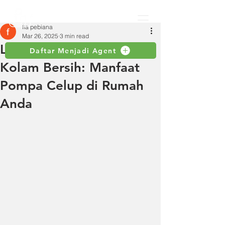
fia pebiana
Mar 26, 2025
3 min read
Lebaran Ceria dengan
Daftar Menjadi Agent
Kolam Bersih: Manfaat
Pompa Celup di Rumah
Anda