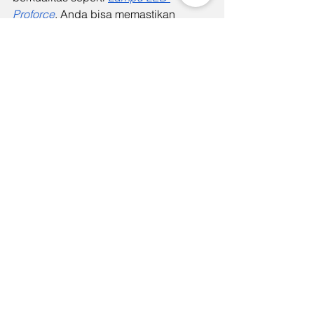
Proforce
, Anda bisa memastikan 
bahwa kantor Anda tidak hanya terlihat 
lebih modern, tetapi juga mendukung 
produktivitas karyawan dengan cara 
yang efektif. Penerapan yang tepat 
dari lampu LED strip dapat membantu 
meningkatkan suasana kerja, 
memperbaiki fokus, dan pada 
akhirnya, meningkatkan kinerja secara 
keseluruhan.
See All
Recent Posts