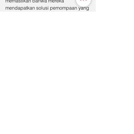
memastikan bahwa mereka 
mendapatkan solusi pemompaan yang 
tidak hanya efisien tetapi juga tahan 
lama dan andal. 
Indah 
Jaya
 menyediakan berbagai pilihan 
Pompa Celup Tsurumi yang dirancang 
untuk memenuhi tantangan lingkungan 
korosif, memberikan solusi 
pemompaan yang optimal untuk setiap 
kebutuhan.
See All
Recent Posts